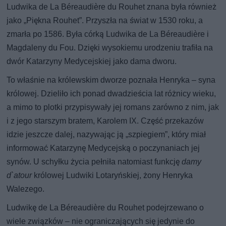
Ludwika de La Béreaudière du Rouhet znana była również
jako „Piękna Rouhet”. Przyszła na świat w 1530 roku, a
zmarła po 1586. Była córką Ludwika de La Béreaudière i
Magdaleny du Fou. Dzięki wysokiemu urodzeniu trafiła na
dwór Katarzyny Medycejskiej jako dama dworu.
To właśnie na królewskim dworze poznała Henryka – syna
królowej. Dzieliło ich ponad dwadzieścia lat różnicy wieku,
a mimo to plotki przypisywały jej romans zarówno z nim, jak
i z jego starszym bratem, Karolem IX. Część przekazów
idzie jeszcze dalej, nazywając ją „szpiegiem”, który miał
informować Katarzynę Medycejską o poczynaniach jej
synów. U schyłku życia pełniła natomiast funkcję
damy
d`atour
królowej Ludwiki Lotaryńskiej, żony Henryka
Walezego.
Ludwikę de La Béreaudière du Rouhet podejrzewano o
wiele związków – nie ograniczających się jedynie do