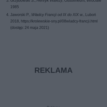
Grzybowski S.,
Henryk Walezy
, Ossolineum, Wrocław
1985
Jaworski P.,
Władcy Francji od IX do XIX w.
, Luboń
2018, https://krolewskie-sny.pl/08wladcy-francji.html
(dostęp: 24 maja 2021)