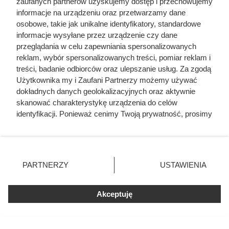
Ostatnie godziny komendanta
zaufanych partnerów uzyskujemy dostęp i przechowujemy
informacje na urządzeniu oraz przetwarzamy dane
Auschwitz. Odtajnione zdjęcia
osobowe, takie jak unikalne identyfikatory, standardowe
pokazują, co działo się przed
informacje wysyłane przez urządzenie czy dane
szubienicą
przeglądania w celu zapewniania spersonalizowanych
reklam, wybór spersonalizowanych treści, pomiar reklam i
treści, badanie odbiorców oraz ulepszanie usług. Za zgodą
Użytkownika my i Zaufani Partnerzy możemy używać
dokładnych danych geolokalizacyjnych oraz aktywnie
skanować charakterystykę urządzenia do celów
identyfikacji. Ponieważ cenimy Twoją prywatność, prosimy
o zgodę na korzystanie z tych technologii poprzez
kliknięcie „Akceptuję”. Zgoda jest dobrowolna i zawsze
możesz ją zmienić/wycofać klikając przycisk ustawień
prywatności znajdujący się w lewym dolnym rogu strony
PARTNERZY
USTAWIENIA
. Niektóre rodzaje przetwarzania danych nie wymagają
zgody użytkownika, ale masz prawo sprzeciwić się
Akceptuję
takiemu przetwarzaniu. Preferencje będą miały
zastosowania tylko na tej witrynie.
Zapoznaj się z poniższymi informacjami, abyś mógł