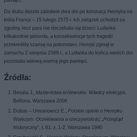
pamięci.
Do ślubu doszło zaledwie dwa dni po koronacji Henryka na
króla Francji – 15 lutego 1575 r. Ich związek uchodził za
zgodny, lecz para nie doczekała się dzieci: Ludwika
kilkakrotnie poroniła, a konsekwencje tych tragedii
przekreśliły szansę na potomstwo. Henryk zginął w
zamachu 2 sierpnia 1589 r., a Ludwika do końca swoich dni
pozostała wdową wierną jego pamięci.
Źródła:
Besala J.,
Małżeństwa królewskie. Władcy elekcyjni
,
Bellona, Warszawa 2006
Dubas – Urwanowicz E.,
Polskie opinie o Henryku
Walezym. Oczekiwania a rzeczywistość
, „
Przegląd
historyczny
”, t. 81, z. 1-2, Warszawa 1990