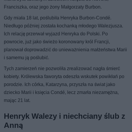
Franciszka, oraz jego żony Małgorzaty Burbon.
Gdy miała 18 lat, poślubiła Henryka Burbon-Condé.
Niedługo później została kochanką młodego Walezjusza.
Ich relację przerwał wyjazd Henryka do Polski. Po
powrocie, już jako świeżo koronowany król Francji,
planował doprowadzić do unieważnienia małżeństwa Marii
i samemu ją poślubić.
Tych zamierzeń nie pozwoliła zrealizować nagła śmierć
kobiety. Królewska faworyta odeszła wskutek powikłań po
porodzie. Ich córka, Katarzyna, przyszła na świat jako
dziecko Marii i księcia Condé, lecz zmarła niezamężna,
mając 21 lat.
Henryk Walezy i niechciany ślub z
Anną