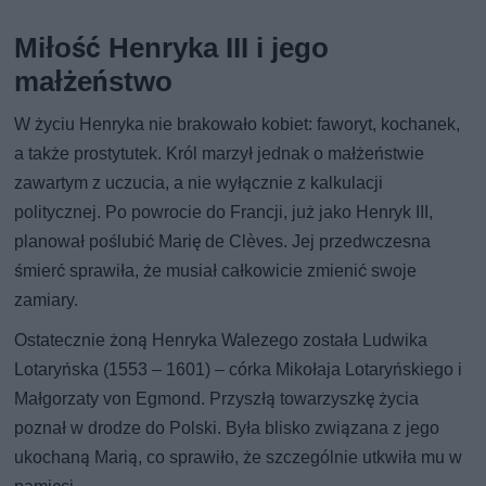
Miłość Henryka III i jego
małżeństwo
W życiu Henryka nie brakowało kobiet: faworyt, kochanek,
a także prostytutek. Król marzył jednak o małżeństwie
zawartym z uczucia, a nie wyłącznie z kalkulacji
politycznej. Po powrocie do Francji, już jako Henryk III,
planował poślubić Marię de Clèves. Jej przedwczesna
śmierć sprawiła, że musiał całkowicie zmienić swoje
zamiary.
Ostatecznie żoną Henryka Walezego została Ludwika
Lotaryńska (1553 – 1601) – córka Mikołaja Lotaryńskiego i
Małgorzaty von Egmond. Przyszłą towarzyszkę życia
poznał w drodze do Polski. Była blisko związana z jego
ukochaną Marią, co sprawiło, że szczególnie utkwiła mu w