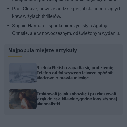
Paul Cleave, nowozelandzki specjalista od mrożących
krew w żyłach thrillerów,
Sophie Hannah – spadkobierczyni stylu Agathy
Christie, ale w nowoczesnym, odświeżonym wydaniu.
Najpopularniejsze artykuły
8-letnia Relisha zapadła się pod ziemię.
Telefon od fałszywego lekarza opóźnił
śledztwo o prawie miesiąc
Traktowali ją jak zabawkę i przekazywali
z rąk do rąk. Niewiarygodne losy słynnej
skandalistki