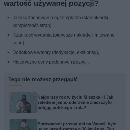
wartość używanej pozycji?
Jakość zachowania egzemplarza (stan okładki,
kompletność stron),
Rzadkość wydania (pierwsze nakłady, limitowane
serie),
Dodatkowe walory (dedykacje, ekslibrisy),
Historyczne ceny podobnych pozycji.
Tego nie możesz przegapić
Najgorszy rok w życiu Mieszka II! Jak
zaledwie jedno uderzenie zniszczyło
potęgę polskiego króla?
Sprowadzał prostytutki na Wawel, byle
uciec przed starszą o 30 lat Anną. Ten