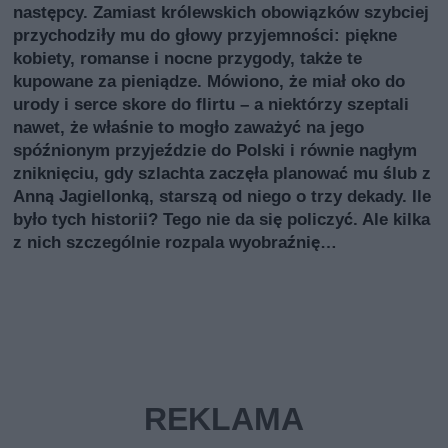
następcy. Zamiast królewskich obowiązków szybciej
przychodziły mu do głowy przyjemności: piękne
kobiety, romanse i nocne przygody, także te
kupowane za pieniądze. Mówiono, że miał oko do
urody i serce skore do flirtu – a niektórzy szeptali
nawet, że właśnie to mogło zaważyć na jego
spóźnionym przyjeździe do Polski i równie nagłym
zniknięciu, gdy szlachta zaczęła planować mu ślub z
Anną Jagiellonką, starszą od niego o trzy dekady. Ile
było tych historii? Tego nie da się policzyć. Ale kilka
z nich szczególnie rozpala wyobraźnię…