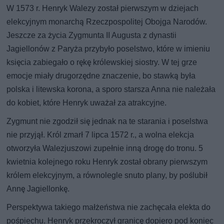
W 1573 r. Henryk Walezy został pierwszym w dziejach
elekcyjnym monarchą Rzeczpospolitej Obojga Narodów.
Jeszcze za życia Zygmunta II Augusta z dynastii
Jagiellonów z Paryża przybyło poselstwo, które w imieniu
księcia zabiegało o rękę królewskiej siostry. W tej grze
emocje miały drugorzędne znaczenie, bo stawką była
polska i litewska korona, a sporo starsza Anna nie należała
do kobiet, które Henryk uważał za atrakcyjne.
Zygmunt nie zgodził się jednak na te starania i poselstwa
nie przyjął. Król zmarł 7 lipca 1572 r., a wolna elekcja
otworzyła Walezjuszowi zupełnie inną drogę do tronu. 5
kwietnia kolejnego roku Henryk został obrany pierwszym
królem elekcyjnym, a równolegle snuto plany, by poślubił
Annę Jagiellonkę.
Perspektywa takiego małżeństwa nie zachęcała elekta do
pośpiechu. Henryk przekroczył granicę dopiero pod koniec