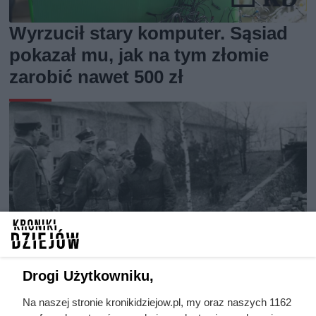
Wyrzucił stary komputer. Sąsiad
pokazał mu, jak na tym złomie
zarobić nawet 500 zł
Drogi Użytkowniku,
Na naszej stronie kronikidziejow.pl, my oraz naszych 1162