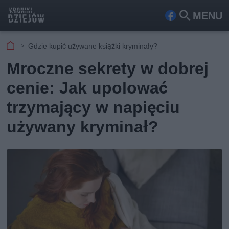
MENU
Fa
Szu
ceb
kaj
Gdzie kupić używane książki kryminały?
ook
Mroczne sekrety w dobrej
cenie: Jak upolować
trzymający w napięciu
używany kryminał?