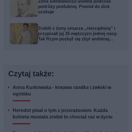
Żona Sienkiewicza uciekła podczas
podróży poślubnej. Powód do dziś
szokuje
Zrobili z żony cesarza „nierządnicę” i
przypisali jej 25 mężczyzn jednej nocy.
Tak Rzym pozbył się zbyt ambitnej
kobiety
Czytaj także:
Anna Kurkowska - krwawa randka i zwłoki w
ognisku
Herodot pisał o tym z przerażeniem. Każda
kobieta musiała zrobić to chociaż raz w życiu