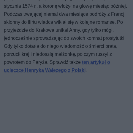
stycznia 1574 r., a koronę włożył na głowę miesiąc później.
Podczas trwającej niemal dwa miesiące podróży z Francji
skłonny do flirtu władca wikłał się w kolejne romanse. Po
przyjeździe do Krakowa unikał Anny, gdy tylko mógł,
jednocześnie sprowadzając do swoich komnat prostytutki.
Gdy tylko dotarła do niego wiadomość o śmierci brata,
porzucił kraj i niedoszłą małżonkę, po czym ruszył z
powrotem do Paryża. Sprawdź także
ten artykuł o
ucieczce Henryka Walezego z Polski
.