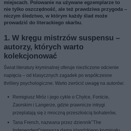
miejscach. Polowanie na używane egzemplarze to
nie tylko oszczędność, ale też prawdziwa przygoda –
niczym śledztwo, w którym każdy ślad może
prowadzić do literackiego skarbu.
1. W kręgu mistrzów suspensu –
autorzy, których warto
kolekcjonować
Świat literatury kryminalnej oferuje niezliczone odcienie
napięcia – od klasycznych zagadek po współczesne
thrillery psychologiczne. Warto zwrócić uwagę na autorów:
Remigiusz Mróz i jego cykle o Chyłce, Forście,
Zaorskim i Langerze, gdzie prawnicze intrygi
przeplatają się z mroczną przeszłością bohaterów,
Tana French, nazwana przez dziennik"The
Independent"pierwszą damą irlandzkiego kryminału,