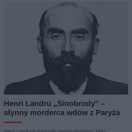
Henri Landru „Sinobrody” –
słynny morderca wdów z Paryża
Henri Landru to francuski seryjny morderca, który