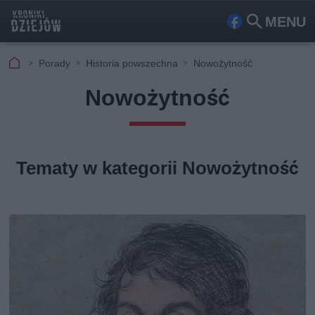
MENU
Fa
Szu
ceb
kaj
Porady
Historia powszechna
Nowożytność
ook
Nowożytność
Tematy w kategorii Nowożytność