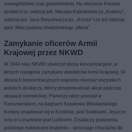
nowogródzkiej oraz grodzieńskiej. Na obszarze Kresów
działał m.in. oddział płk. Macieja Kalenkiewicza „Kotwicz”,
oddział por. Jana Borysewicza ps. „Krysia” czy też oddział
ppor. Mieczysława Niedzińskiego „Mena”.
Zamykanie oficerów Armii
Krajowej przez NKWD
W 1944 roku NKWD utworzył obozy koncentracyjne, w
których następnie zamykano dowódców Armii Krajowej. W
obozach koncentracyjnych więziono również wszystkich
polskich działaczy, którzy przeprowadzali akcje podczas
okupacji niemieckiej. Pierwszy obóz powstał w
Rzeszowskiem, na bagnach Kraskowa Włodawskiego.
Kolejny znajdował się w Kruślinie, pod Siedlcami. Jeszcze
inny w Lunartowie pod Lublinem. Działaczy podziemia
polskiego traktowano brutalnie – wrzucając chociażby do