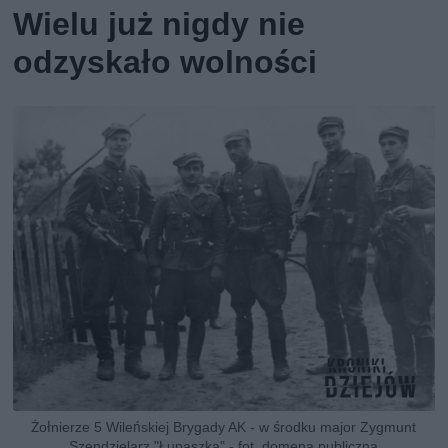
Wielu już nigdy nie
odzyskało wolności
Żołnierze 5 Wileńskiej Brygady AK - w środku major Zygmunt
Szendzielarz "Łupaszka" - fot. domena publiczna