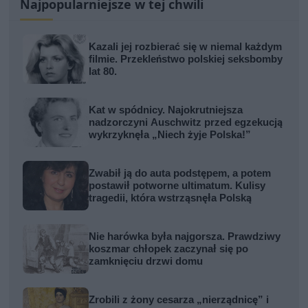
Najpopularniejsze w tej chwili
Kazali jej rozbierać się w niemal każdym
filmie. Przekleństwo polskiej seksbomby
lat 80.
Kat w spódnicy. Najokrutniejsza
nadzorczyni Auschwitz przed egzekucją
wykrzyknęła „Niech żyje Polska!”
Zwabił ją do auta podstępem, a potem
postawił potworne ultimatum. Kulisy
tragedii, która wstrząsnęła Polską
Nie harówka była najgorsza. Prawdziwy
koszmar chłopek zaczynał się po
zamknięciu drzwi domu
Zrobili z żony cesarza „nierządnicę” i