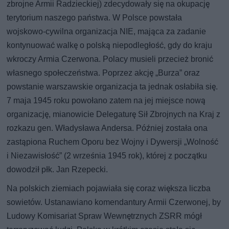
zbrojne Armii Radzieckiej) zdecydowały się na okupację
terytorium naszego państwa. W Polsce powstała
wojskowo-cywilna organizacja NIE, mająca za zadanie
kontynuować walkę o polską niepodległość, gdy do kraju
wkroczy Armia Czerwona. Polacy musieli przecież bronić
własnego społeczeństwa. Poprzez akcję „Burza” oraz
powstanie warszawskie organizacja ta jednak osłabiła się.
7 maja 1945 roku powołano zatem na jej miejsce nową
organizację, mianowicie Delegaturę Sił Zbrojnych na Kraj z
rozkazu gen. Władysława Andersa. Później została ona
zastąpiona Ruchem Oporu bez Wojny i Dywersji „Wolność
i Niezawisłość” (2 września 1945 rok), której z początku
dowodził płk. Jan Rzepecki.
Na polskich ziemiach pojawiała się coraz większa liczba
sowietów. Ustanawiano komendantury Armii Czerwonej, by
Ludowy Komisariat Spraw Wewnętrznych ZSRR mógł