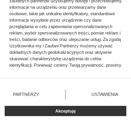
zaufanych partnerów uzyskujemy dostęp i przechowujemy
informacje na urządzeniu oraz przetwarzamy dane
osobowe, takie jak unikalne identyfikatory, standardowe
informacje wysyłane przez urządzenie czy dane
Źródła:
przeglądania w celu zapewniania spersonalizowanych
reklam, wybór spersonalizowanych treści, pomiar reklam i
Joanna Wieliczka-Szarkowa:
Żołnierze wyklęci.
treści, badanie odbiorców oraz ulepszanie usług. Za zgodą
Niezłomni bohaterowie
, Wydawnictwo AA, Kraków
Użytkownika my i Zaufani Partnerzy możemy używać
2013
dokładnych danych geolokalizacyjnych oraz aktywnie
skanować charakterystykę urządzenia do celów
Joanna Wieliczka-Szarkowa:
Bohaterskie akcje
identyfikacji. Ponieważ cenimy Twoją prywatność, prosimy
Żołnierzy Wyklętych
, Wydawnictwo AA, Kraków 2016
o zgodę na korzystanie z tych technologii poprzez
kliknięcie „Akceptuję”. Zgoda jest dobrowolna i zawsze
Jerzy Śląski:
Żołnierze Wyklęci
, Wydawnictwo Oficyna
możesz ją zmienić/wycofać klikając przycisk ustawień
RYTM, Warszawa 2007
prywatności znajdujący się w lewym dolnym rogu strony
PARTNERZY
USTAWIENIA
Tadeusz M. Płużański:
Obława na Wyklętych
,
. Niektóre rodzaje przetwarzania danych nie wymagają
Wydawnictwo Replika, Warszawa 2017
zgody użytkownika, ale masz prawo sprzeciwić się
Akceptuję
takiemu przetwarzaniu. Preferencje będą miały
Mateusz Saweczko:
Poczet Żołnierzy Wyklętych
,
zastosowania tylko na tej witrynie.
Wydawnictwo Oficyna Wydawnicza Capital, Warszawa
Zapoznaj się z poniższymi informacjami, abyś mógł
2016