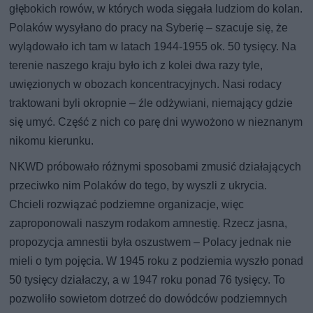
głębokich rowów, w których woda sięgała ludziom do kolan.
Polaków wysyłano do pracy na Syberię – szacuje się, że
wylądowało ich tam w latach 1944-1955 ok. 50 tysięcy. Na
terenie naszego kraju było ich z kolei dwa razy tyle,
uwięzionych w obozach koncentracyjnych. Nasi rodacy
traktowani byli okropnie – źle odżywiani, niemający gdzie
się umyć. Część z nich co parę dni wywożono w nieznanym
nikomu kierunku.
NKWD próbowało różnymi sposobami zmusić działających
przeciwko nim Polaków do tego, by wyszli z ukrycia.
Chcieli rozwiązać podziemne organizacje, więc
zaproponowali naszym rodakom amnestię. Rzecz jasna,
propozycja amnestii była oszustwem – Polacy jednak nie
mieli o tym pojęcia. W 1945 roku z podziemia wyszło ponad
50 tysięcy działaczy, a w 1947 roku ponad 76 tysięcy. To
pozwoliło sowietom dotrzeć do dowódców podziemnych