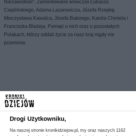
Niezawisłość”. Zamordowano wówczas Łukasza
Cieplińskiego, Adama Lazarowicza, Józefa Rzepkę,
Mieczysława Kawalca, Józefa Batorego, Karola Chmiela i
Franciszka Błażeja. Pamięć o nich oraz o pozostałych
Polakach, którzy oddali życie za nasz kraj nigdy nie
przeminie.
Drogi Użytkowniku,
Na naszej stronie kronikidziejow.pl, my oraz naszych 1162