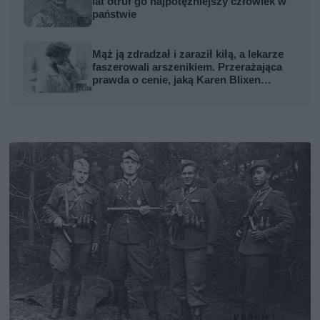
lat otruł go najpotężniejszy człowiek w
państwie
Mąż ją zdradzał i zaraził kiłą, a lekarze
faszerowali arszenikiem. Przerażająca
prawda o cenie, jaką Karen Blixen
zapłaciła za Afrykę