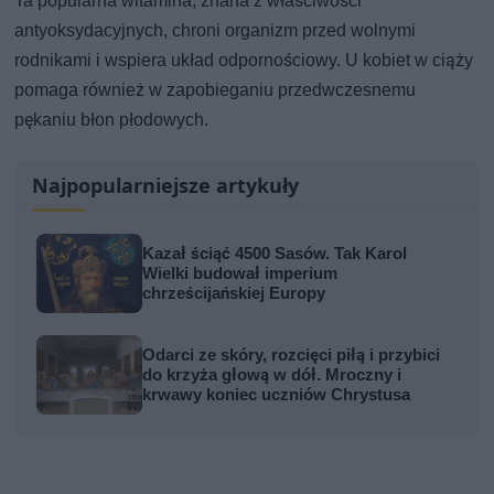
Ta popularna witamina, znana z właściwości
antyoksydacyjnych, chroni organizm przed wolnymi
rodnikami i wspiera układ odpornościowy. U kobiet w ciąży
pomaga również w zapobieganiu przedwczesnemu
pękaniu błon płodowych.
Najpopularniejsze artykuły
Kazał ściąć 4500 Sasów. Tak Karol
Wielki budował imperium
chrześcijańskiej Europy
Odarci ze skóry, rozcięci piłą i przybici
do krzyża głową w dół. Mroczny i
krwawy koniec uczniów Chrystusa