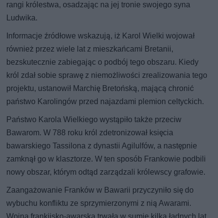
rangi królestwa, osadzając na jej tronie swojego syna
Ludwika.
Informacje źródłowe wskazują, iż Karol Wielki wojował
również przez wiele lat z mieszkańcami Bretanii,
bezskutecznie zabiegając o podbój tego obszaru. Kiedy
król zdał sobie sprawę z niemożliwości zrealizowania tego
projektu, ustanowił Marchię Bretońską, mającą chronić
państwo Karolingów przed najazdami plemion celtyckich.
Państwo Karola Wielkiego wystąpiło także przeciw
Bawarom. W 788 roku król zdetronizował księcia
bawarskiego Tassilona z dynastii Agilulfów, a następnie
zamknął go w klasztorze. W ten sposób Frankowie podbili
nowy obszar, którym odtąd zarządzali królewscy grafowie.
Zaangażowanie Franków w Bawarii przyczyniło się do
wybuchu konfliktu ze sprzymierzonymi z nią Awarami.
Wojna frankijsko-awarska trwała w sumie kilka ładnych lat.