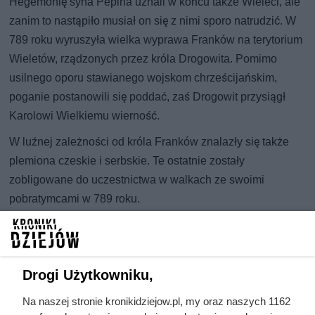
Hegemonię syna Pepina uznali w końcu także Wieleci, ale
zanim to nastąpiło musiał on się z nimi sporo natrudzić. W
789 roku wyruszyła wielka wyprawa Franków na terytorium
Wieletów, rządzonych przez króla Drogowita. Pomimo
usilnego oporu stawianego wojskom chrześcijańskim,
poganie postanowili się poddać, zaś Drogowit przysiągł
Karolowi Wielkiemu wierność.
W luźnej zależności od króla Franków znalazły się także
plemiona czeskie i serbskie. Te ostatnie zostały
zobligowane do uczestnictwa w walkach ze swoimi
pobratymcami w 789 roku.
Wojny na śmierć i życie z Sasami
Chyba najbardziej rozpowszechnione w literaturze
Drogi Użytkowniku,
przedmiotu są wojny, jakie Karol Wielki toczył z pogańskimi
Sasami. Zmagania te obfitowały w wiele zwrotów akcji.
Na naszej stronie kronikidziejow.pl, my oraz naszych 1162