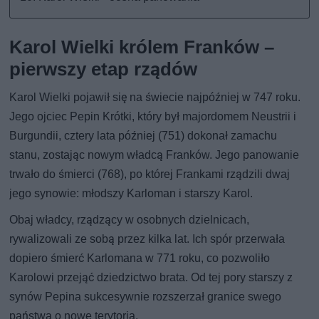
Karol Wielki królem Franków –
pierwszy etap rządów
Karol Wielki pojawił się na świecie najpóźniej w 747 roku.
Jego ojciec Pepin Krótki, który był majordomem Neustrii i
Burgundii, cztery lata później (751) dokonał zamachu
stanu, zostając nowym władcą Franków. Jego panowanie
trwało do śmierci (768), po której Frankami rządzili dwaj
jego synowie: młodszy Karloman i starszy Karol.
Obaj władcy, rządzący w osobnych dzielnicach,
rywalizowali ze sobą przez kilka lat. Ich spór przerwała
dopiero śmierć Karlomana w 771 roku, co pozwoliło
Karolowi przejąć dziedzictwo brata. Od tej pory starszy z
synów Pepina sukcesywnie rozszerzał granice swego
państwa o nowe terytoria.