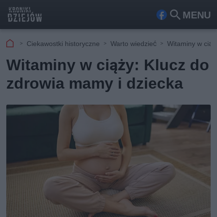
MENU
Fa
Szu
ceb
kaj
Ciekawostki historyczne
Warto wiedzieć
Witaminy w ciąż
ook
Witaminy w ciąży: Klucz do
zdrowia mamy i dziecka