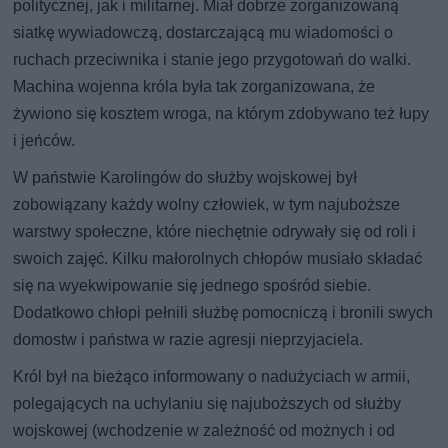
politycznej, jak i militarnej. Miał dobrze zorganizowaną
siatkę wywiadowczą, dostarczającą mu wiadomości o
ruchach przeciwnika i stanie jego przygotowań do walki.
Machina wojenna króla była tak zorganizowana, że
żywiono się kosztem wroga, na którym zdobywano też łupy
i jeńców.
W państwie Karolingów do służby wojskowej był
zobowiązany każdy wolny człowiek, w tym najuboższe
warstwy społeczne, które niechętnie odrywały się od roli i
swoich zajęć. Kilku małorolnych chłopów musiało składać
się na wyekwipowanie się jednego spośród siebie.
Dodatkowo chłopi pełnili służbę pomocniczą i bronili swych
domostw i państwa w razie agresji nieprzyjaciela.
Król był na bieżąco informowany o nadużyciach w armii,
polegających na uchylaniu się najuboższych od służby
wojskowej (wchodzenie w zależność od możnych i od