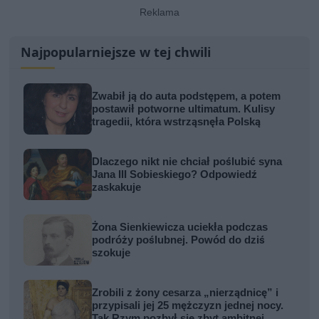
Najpopularniejsze w tej chwili
Zwabił ją do auta podstępem, a potem
postawił potworne ultimatum. Kulisy
tragedii, która wstrząsnęła Polską
Dlaczego nikt nie chciał poślubić syna
Jana III Sobieskiego? Odpowiedź
zaskakuje
Żona Sienkiewicza uciekła podczas
podróży poślubnej. Powód do dziś
szokuje
Zrobili z żony cesarza „nierządnicę” i
przypisali jej 25 mężczyzn jednej nocy.
Tak Rzym pozbył się zbyt ambitnej