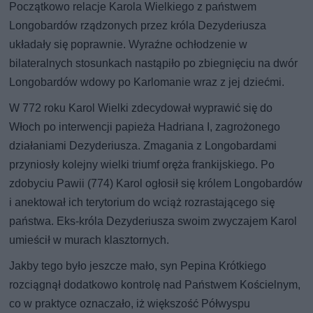
Początkowo relacje Karola Wielkiego z państwem
Longobardów rządzonych przez króla Dezyderiusza
układały się poprawnie. Wyraźne ochłodzenie w
bilateralnych stosunkach nastąpiło po zbiegnięciu na dwór
Longobardów wdowy po Karlomanie wraz z jej dziećmi.
W 772 roku Karol Wielki zdecydował wyprawić się do
Włoch po interwencji papieża Hadriana I, zagrożonego
działaniami Dezyderiusza. Zmagania z Longobardami
przyniosły kolejny wielki triumf oręża frankijskiego. Po
zdobyciu Pawii (774) Karol ogłosił się królem Longobardów
i anektował ich terytorium do wciąż rozrastającego się
państwa. Eks-króla Dezyderiusza swoim zwyczajem Karol
umieścił w murach klasztornych.
Jakby tego było jeszcze mało, syn Pepina Krótkiego
rozciągnął dodatkowo kontrolę nad Państwem Kościelnym,
co w praktyce oznaczało, iż większość Półwyspu