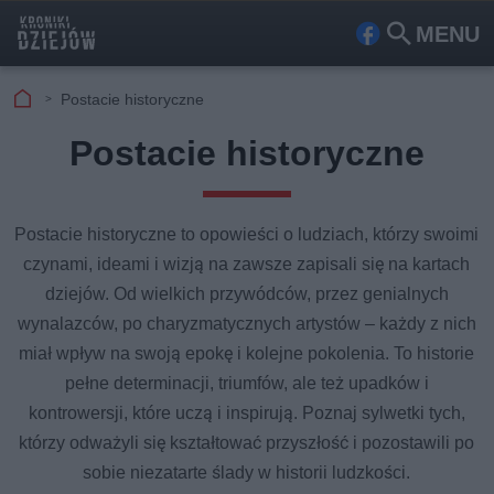
MENU
Fa
Szu
ceb
kaj
Postacie historyczne
ook
Postacie historyczne
Postacie historyczne to opowieści o ludziach, którzy swoimi
czynami, ideami i wizją na zawsze zapisali się na kartach
dziejów. Od wielkich przywódców, przez genialnych
wynalazców, po charyzmatycznych artystów – każdy z nich
miał wpływ na swoją epokę i kolejne pokolenia. To historie
pełne determinacji, triumfów, ale też upadków i
kontrowersji, które uczą i inspirują. Poznaj sylwetki tych,
którzy odważyli się kształtować przyszłość i pozostawili po
sobie niezatarte ślady w historii ludzkości.