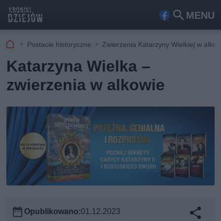
MENU
Fa
Szu
ceb
kaj
Postacie historyczne
Zwierzenia Katarzyny Wielkiej w alkow
ook
Katarzyna Wielka –
zwierzenia w alkowie
Opublikowano:
01.12.2023