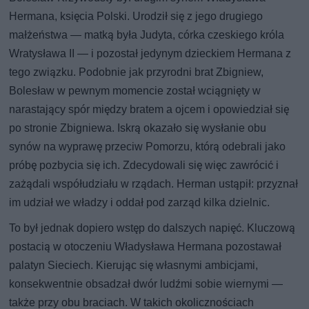
Hermana, księcia Polski. Urodził się z jego drugiego
małżeństwa — matką była Judyta, córka czeskiego króla
Wratysława II — i pozostał jedynym dzieckiem Hermana z
tego związku. Podobnie jak przyrodni brat Zbigniew,
Bolesław w pewnym momencie został wciągnięty w
narastający spór między bratem a ojcem i opowiedział się
po stronie Zbigniewa. Iskrą okazało się wysłanie obu
synów na wyprawę przeciw Pomorzu, którą odebrali jako
próbę pozbycia się ich. Zdecydowali się więc zawrócić i
zażądali współudziału w rządach. Herman ustąpił: przyznał
im udział we władzy i oddał pod zarząd kilka dzielnic.
To był jednak dopiero wstęp do dalszych napięć. Kluczową
postacią w otoczeniu Władysława Hermana pozostawał
palatyn Sieciech. Kierując się własnymi ambicjami,
konsekwentnie obsadzał dwór ludźmi sobie wiernymi —
także przy obu braciach. W takich okolicznościach