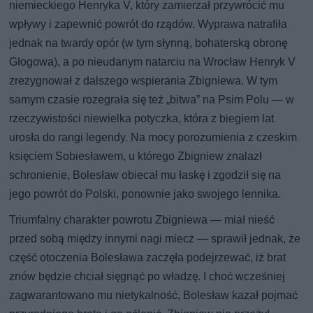
niemieckiego Henryka V, który zamierzał przywrócić mu
wpływy i zapewnić powrót do rządów. Wyprawa natrafiła
jednak na twardy opór (w tym słynną, bohaterską obronę
Głogowa), a po nieudanym natarciu na Wrocław Henryk V
zrezygnował z dalszego wspierania Zbigniewa. W tym
samym czasie rozegrała się też „bitwa” na Psim Polu — w
rzeczywistości niewielka potyczka, która z biegiem lat
urosła do rangi legendy. Na mocy porozumienia z czeskim
księciem Sobiesławem, u którego Zbigniew znalazł
schronienie, Bolesław obiecał mu łaskę i zgodził się na
jego powrót do Polski, ponownie jako swojego lennika.
Triumfalny charakter powrotu Zbigniewa — miał nieść
przed sobą między innymi nagi miecz — sprawił jednak, że
część otoczenia Bolesława zaczęła podejrzewać, iż brat
znów będzie chciał sięgnąć po władzę. I choć wcześniej
zagwarantowano mu nietykalność, Bolesław kazał pojmać