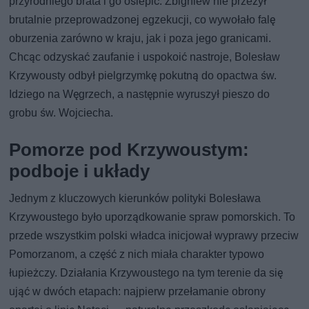
przyrodniego brata i go oślepić. Zbigniew nie przeżył
brutalnie przeprowadzonej egzekucji, co wywołało falę
oburzenia zarówno w kraju, jak i poza jego granicami.
Chcąc odzyskać zaufanie i uspokoić nastroje, Bolesław
Krzywousty odbył pielgrzymkę pokutną do opactwa św.
Idziego na Węgrzech, a następnie wyruszył pieszo do
grobu św. Wojciecha.
Pomorze pod Krzywoustym:
podboje i układy
Jednym z kluczowych kierunków polityki Bolesława
Krzywoustego było uporządkowanie spraw pomorskich. To
przede wszystkim polski władca inicjował wyprawy przeciw
Pomorzanom, a część z nich miała charakter typowo
łupieżczy. Działania Krzywoustego na tym terenie da się
ująć w dwóch etapach: najpierw przełamanie obrony