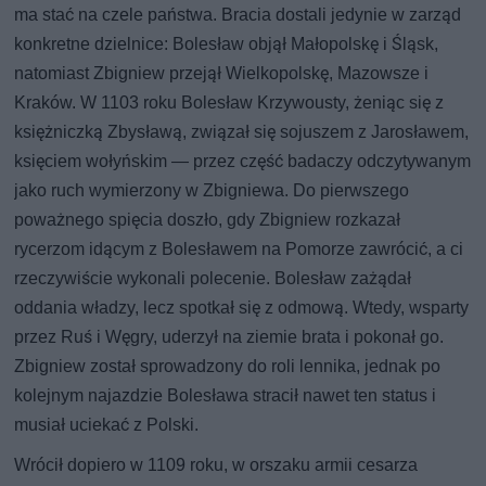
ma stać na czele państwa. Bracia dostali jedynie w zarząd
konkretne dzielnice: Bolesław objął Małopolskę i Śląsk,
natomiast Zbigniew przejął Wielkopolskę, Mazowsze i
Kraków. W 1103 roku Bolesław Krzywousty, żeniąc się z
księżniczką Zbysławą, związał się sojuszem z Jarosławem,
księciem wołyńskim — przez część badaczy odczytywanym
jako ruch wymierzony w Zbigniewa. Do pierwszego
poważnego spięcia doszło, gdy Zbigniew rozkazał
rycerzom idącym z Bolesławem na Pomorze zawrócić, a ci
rzeczywiście wykonali polecenie. Bolesław zażądał
oddania władzy, lecz spotkał się z odmową. Wtedy, wsparty
przez Ruś i Węgry, uderzył na ziemie brata i pokonał go.
Zbigniew został sprowadzony do roli lennika, jednak po
kolejnym najazdzie Bolesława stracił nawet ten status i
musiał uciekać z Polski.
Wrócił dopiero w 1109 roku, w orszaku armii cesarza