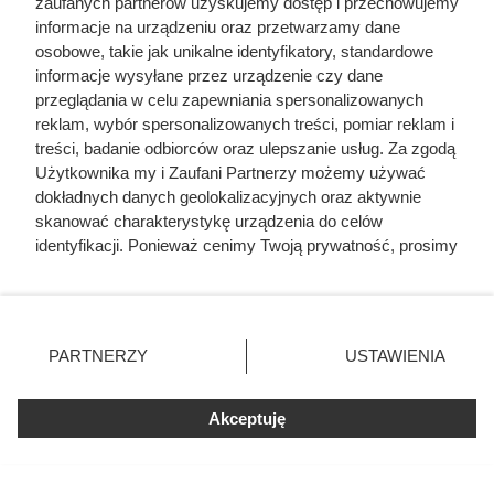
zaufanych partnerów uzyskujemy dostęp i przechowujemy
informacje na urządzeniu oraz przetwarzamy dane
osobowe, takie jak unikalne identyfikatory, standardowe
informacje wysyłane przez urządzenie czy dane
przeglądania w celu zapewniania spersonalizowanych
reklam, wybór spersonalizowanych treści, pomiar reklam i
treści, badanie odbiorców oraz ulepszanie usług. Za zgodą
Użytkownika my i Zaufani Partnerzy możemy używać
dokładnych danych geolokalizacyjnych oraz aktywnie
skanować charakterystykę urządzenia do celów
identyfikacji. Ponieważ cenimy Twoją prywatność, prosimy
o zgodę na korzystanie z tych technologii poprzez
kliknięcie „Akceptuję”. Zgoda jest dobrowolna i zawsze
możesz ją zmienić/wycofać klikając przycisk ustawień
prywatności znajdujący się w lewym dolnym rogu strony
PARTNERZY
USTAWIENIA
. Niektóre rodzaje przetwarzania danych nie wymagają
zgody użytkownika, ale masz prawo sprzeciwić się
Akceptuję
takiemu przetwarzaniu. Preferencje będą miały
zastosowania tylko na tej witrynie.
Zapoznaj się z poniższymi informacjami, abyś mógł