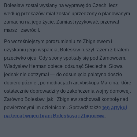
Bolesław został wysłany na wyprawę do Czech, lecz
według przekazów miał zostać uprzedzony o planowanym
zamachu na jego życie. Zamiast ryzykować, przerwał
marsz i zawrócił.
Po wcześniejszym porozumieniu ze Zbigniewem i
uzyskaniu jego wsparcia, Bolesław ruszył razem z bratem
przeciwko ojcu. Gdy strony spotkały się pod Żarnowcem,
Władysław Herman obiecał odsunąć Sieciecha. Słowa
jednak nie dotrzymał — do odsunięcia palatyna doszło
dopiero później, po mediacjach arcybiskupa Marcina, które
ostatecznie doprowadziły do zakończenia wojny domowej.
Zarówno Bolesław, jak i Zbigniew zachowali kontrolę nad
powierzonymi im dzielnicami. Sprawdź także
ten artykuł
na temat wojen braci Bolesława i Zbigniewa
.