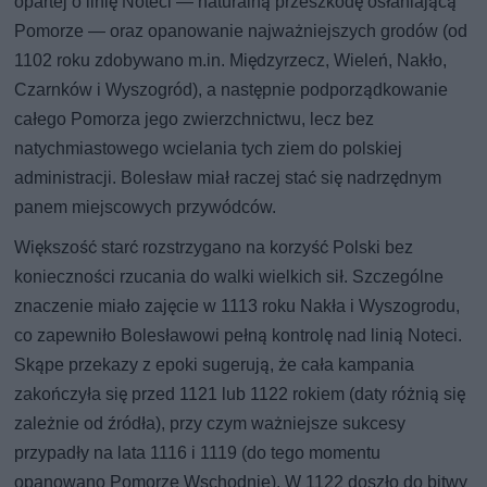
opartej o linię Noteci — naturalną przeszkodę osłaniającą
Pomorze — oraz opanowanie najważniejszych grodów (od
1102 roku zdobywano m.in. Międzyrzecz, Wieleń, Nakło,
Czarnków i Wyszogród), a następnie podporządkowanie
całego Pomorza jego zwierzchnictwu, lecz bez
natychmiastowego wcielania tych ziem do polskiej
administracji. Bolesław miał raczej stać się nadrzędnym
panem miejscowych przywódców.
Większość starć rozstrzygano na korzyść Polski bez
konieczności rzucania do walki wielkich sił. Szczególne
znaczenie miało zajęcie w 1113 roku Nakła i Wyszogrodu,
co zapewniło Bolesławowi pełną kontrolę nad linią Noteci.
Skąpe przekazy z epoki sugerują, że cała kampania
zakończyła się przed 1121 lub 1122 rokiem (daty różnią się
zależnie od źródła), przy czym ważniejsze sukcesy
przypadły na lata 1116 i 1119 (do tego momentu
opanowano Pomorze Wschodnie). W 1122 doszło do bitwy