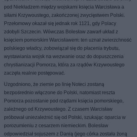
pod Niekładzem między wojskami księcia Warcisława a
siłami Krzywoustego, zakończonej zwycięstwem Polski.
Przełomowy okazał się jednak rok 1121, gdy Polacy
zdobyli Szczecin. Wówczas Bolesław zawarł układ z
księciem pomorskim Warcisławem: ten uznał zwierzchność
polskiego władcy, zobowiązał się do płacenia trybutu,
wystawiania wojsk na wezwanie oraz do dopuszczenia
chrystianizacji Pomorza, która za rządów Krzywoustego
zaczęła realnie postępować.
Uzgodniono, że ziemie po linię Noteci zostaną
bezpośrednio włączone do Polski, natomiast reszta
Pomorza pozostanie pod rządami księcia pomorskiego,
zależnego od Krzywoustego. Z czasem Warcisław
próbował uniezależnić się od Polski, szukając oparcia w
porozumieniu z cesarzem niemieckim. Bolesław
odpowiedział sojuszem z Danią (jego córka została żoną