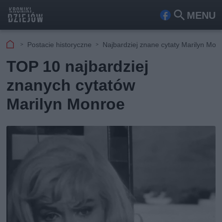
MENU
Fa
Szu
ceb
kaj
Postacie historyczne
Najbardziej znane cytaty Marilyn Mon
ook
TOP 10 najbardziej
znanych cytatów
Marilyn Monroe