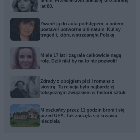
filmie. Przekleństwo polskiej seksbomby
lat 80.
Zwabił ją do auta podstępem, a potem
postawił potworne ultimatum. Kulisy
tragedii, która wstrząsnęła Polską
Miała 17 lat i zagrała całkowicie nagą
rolę. Dziś nikt by na to nie pozwolił
Zdrady z obojgiem płci i romans z
siostrą. Ta relacja była najbardziej
toksycznym związkiem w historii sztuki
Mieszkańcy przez 11 godzin bronili się
przed UPA. Tak zaczęła się krwawa
niedziela