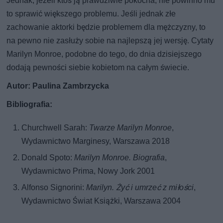
Jednak, jeżeli ktoś ją prawdziwie pokocha, nie powinno mu
to sprawić większego problemu. Jeśli jednak złe
zachowanie aktorki będzie problemem dla mężczyzny, to
na pewno nie zasłuży sobie na najlepszą jej wersję. Cytaty
Marilyn Monroe, podobne do tego, do dnia dzisiejszego
dodają pewności siebie kobietom na całym świecie.
Autor: Paulina Zambrzycka
Bibliografia:
Churchwell Sarah:
Twarze Marilyn Monroe
,
Wydawnictwo Marginesy, Warszawa 2018
Donald Spoto:
Marilyn Monroe. Biografia
,
Wydawnictwo Prima, Nowy Jork 2001
Alfonso Signorini:
Marilyn. Żyć i umrzeć z miłości
,
Wydawnictwo Świat Książki, Warszawa 2004