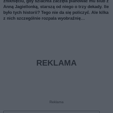
zniknięciu, gdy szlachta zaczęła planować mu ślub z
Anną Jagiellonką, starszą od niego o trzy dekady. Ile
było tych historii? Tego nie da się policzyć. Ale kilka
z nich szczególnie rozpala wyobraźnię…