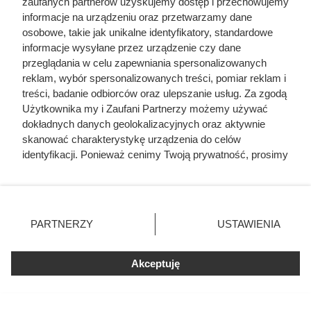
zaufanych partnerów uzyskujemy dostęp i przechowujemy
informacje na urządzeniu oraz przetwarzamy dane
osobowe, takie jak unikalne identyfikatory, standardowe
informacje wysyłane przez urządzenie czy dane
przeglądania w celu zapewniania spersonalizowanych
reklam, wybór spersonalizowanych treści, pomiar reklam i
treści, badanie odbiorców oraz ulepszanie usług. Za zgodą
Użytkownika my i Zaufani Partnerzy możemy używać
dokładnych danych geolokalizacyjnych oraz aktywnie
skanować charakterystykę urządzenia do celów
identyfikacji. Ponieważ cenimy Twoją prywatność, prosimy
o zgodę na korzystanie z tych technologii poprzez
kliknięcie „Akceptuję”. Zgoda jest dobrowolna i zawsze
możesz ją zmienić/wycofać klikając przycisk ustawień
prywatności znajdujący się w lewym dolnym rogu strony
PARTNERZY
USTAWIENIA
. Niektóre rodzaje przetwarzania danych nie wymagają
zgody użytkownika, ale masz prawo sprzeciwić się
Akceptuję
takiemu przetwarzaniu. Preferencje będą miały
zastosowania tylko na tej witrynie.
Zapoznaj się z poniższymi informacjami, abyś mógł