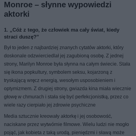
Monroe – słynne wypowiedzi
aktorki
1. „Cóż z tego, że człowiek ma cały świat, kiedy
straci duszę?”
Był to jeden z najbardziej znanych cytatów aktorki, który
doskonale odzwierciedlał jej zagubioną osobę. Z jednej
strony, Marilyn Monroe była słynna na całym świecie. Stała
się ikona popkultury, symbolem seksu, kojarzoną z
tryskającą wręcz energią, wesołym usposobieniem i
optymizmem. Z drugiej strony, gwiazda kina miała wiecznie
głowę w chmurach i stała się być perfekcjonistką, przez co
wiele razy cierpiało jej zdrowie psychiczne
Media sztucznie kreowały aktorkę i jej osobowość,
naciskane przez wytwórnie filmowe. Wielu ludzi nie mogło
pojąć, jak kobieta z taką urodą, pieniędzmi i sławą może