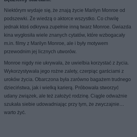
Niektórym wydaje się, że znają życie Marilyn Monroe od
podszewki. Że wiedzą o aktorce wszystko. Co chwilę
jednak ktoś odkrywa zupełnie inną twarz Monroe. Gwiazda
kina wygłosiła wiele znanych cytatów, które wzbogacały
m.in. filmy z Marilyn Monroe, ale i były motywem
przewodnim jej licznych utworów.
Monroe nigdy nie ukrywała, że uwielbia korzystać z życia.
Wykorzystywała jego rożne zalety, czerpiąc garściami z
uroków życia. Obarczona była zarówno bagażem trudnego
dzieciństwa, jak i wielką karierą. Próbowała stworzyć
udany związek, ale też założyć rodzinę. Ciągle odważnie
szukała siebie udowadniając przy tym, że zwyczajnie…
warto żyć.