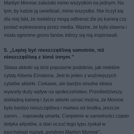
Marilyn Monroe zależało mimo wszystkim na jednym. Na
tym, by ludzie ją uwielbiali, mimo wszystko. Nie liczył się
dla niej fakt, że niektórzy mogą odbierać źle jej karierę czy
postać wykreowaną przez media. Ważne, że była sławna i
miała ogromne grono fanów, którzy się nią inspirowali.
5. „Lepiej być nieszczęśliwą samotnie, niż
nieszczęśliwą z kimś innym.”
Słowa aktorki są dziś popularne podobnie, jak niektóre
cytaty Alberta Einsteina. Jest to jeden z ważniejszych
cytatów aktorki. Ciekawe, ale bardzo smutne słowa
wywarły duży wpływ na społeczeństwo. Prześledziwszy
dokładną karierę i życie aktorki uznać można, że Monroe
była bardzo nieszczęśliwa i martwa od środka, jeszcze
zanim… naprawdę umarła. Cierpienie w samotności często
dotyka artystów, a stan uczuć tego typu zyskał w
psychologii nazwę „syndrom Marilyn Monroe”.