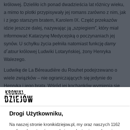
królowej. Dzieliło ich ponad dwadzieścia lat różnicy wieku,
a mimo to plotki przypisywały jej romans zarówno z nim, jak
i z jego starszym bratem, Karolem IX. Część przekazów
idzie jeszcze dalej, nazywając ją „szpiegiem”, który miał
informować Katarzynę Medycejską o poczynaniach jej
synów. U schyłku życia pełniła natomiast funkcję
damy
d`atour
królowej Ludwiki Lotaryńskiej, żony Henryka
Walezego.
Ludwikę de La Béreaudière du Rouhet podejrzewano o
wiele związków – nie ograniczających się jedynie do
Henryka i jego brata. Wśród jej kochanków wymienia się
Michała de Montaigne oraz Roberta de Combault.
Najsilniejsze i najdłuższe uczucie miało jednak łączyć ją z
Antonim Bourbonem, królem Nawarry. Z tego związku
Drogi Użytkowniku,
urodziło się dwoje dzieci: Karol III, późniejszy arcybiskup
Na naszej stronie kronikidziejow.pl, my oraz naszych 1162
Rouen, oraz córka Jakobina d`Artigolouve.