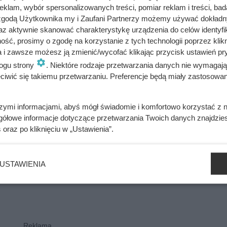
klam, wybór spersonalizowanych treści, pomiar reklam i treści, bad
 zgodą Użytkownika my i Zaufani Partnerzy możemy używać dokład
ywali z rąk do rąk. Niewiarygodne losy słynnej skandalistki
az aktywnie skanować charakterystykę urządzenia do celów identyfi
ść, prosimy o zgodę na korzystanie z tych technologii poprzez klikn
a i zawsze możesz ją zmienić/wycofać klikając przycisk ustawień pr
ogu strony
. Niektóre rodzaje przetwarzania danych nie wymagaj
iwić się takiemu przetwarzaniu. Preferencje będą miały zastosowania
szymi informacjami, abyś mógł świadomie i komfortowo korzystać z
gółowe informacje dotyczące przetwarzania Twoich danych znajdzi
s
oraz po kliknięciu w „Ustawienia”.
USTAWIENIA