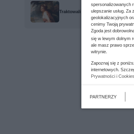
spersonalizowanych re
ulepszanie usług. Za
Traktowali ją jak zabawkę i przekaz
geolokalizacyjnych or
cenimy Twoją prywatno
Zgoda jest dobrowoln
się w lewym dolnym r
ale masz prawo sprzec
witrynie.
Zapoznaj się z poniż
internetowych. Szcze
Prywatności i Cookie
PARTNERZY