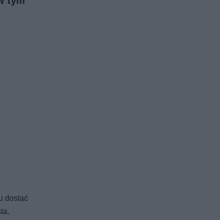
w tym
u dostać
ta.