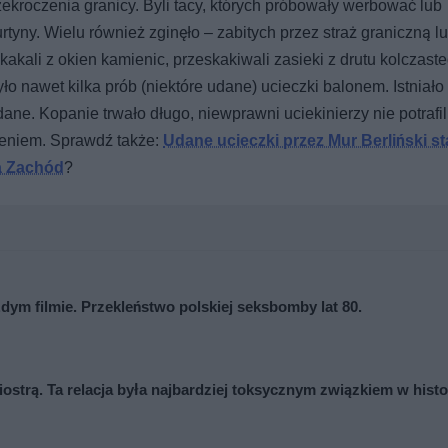
zekroczenia granicy. Byli tacy, których próbowały werbować lub
tyny. Wielu również zginęło – zabitych przez straż graniczną l
akali z okien kamienic, przeskakiwali zasieki z drutu kolczaste
ło nawet kilka prób (niektóre udane) ucieczki balonem. Istniało 
dane. Kopanie trwało długo, niewprawni uciekinierzy nie potrafil
leniem. Sprawdź także:
Udane ucieczki przez Mur Berliński st
na Zachód
?
ażdym filmie. Przekleństwo polskiej seksbomby lat 80.
iostrą. Ta relacja była najbardziej toksycznym związkiem w histo