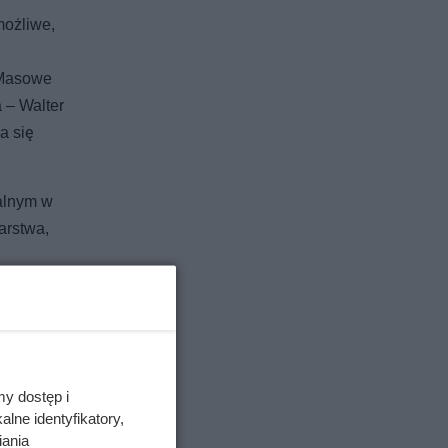
możliwe,
. Masowe
 – Walter
a się
alnym w
arstwa,
my dostęp i
lne identyfikatory,
iania