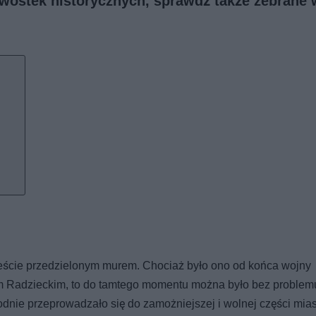
kawostek historycznych, sprawdź także
zebrane 
mieście przedzielonym murem. Chociaż było ono od końca wojny
 Radzieckim, to do tamtego momentu można było bez problem
odnie przeprowadzało się do zamożniejszej i wolnej części mias