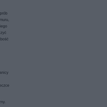
 prób
 muru,
niego
czyć
abość
anicy
ieczce
zny.