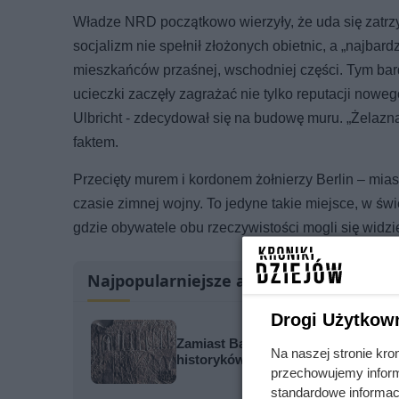
Władze NRD początkowo wierzyły, że uda się zatrzym
socjalizm nie spełnił złożonych obietnic, a „najbar
mieszkańców przaśnej, wschodniej części. Tym bardz
ucieczki zaczęły zagrażać nie tylko reputacji no
Ulbricht - zdecydował się na budowę muru. „Żelazna 
faktem.
Przecięty murem i kordonem żołnierzy Berlin – mi
czasie zimnej wojny. To jedyne takie miejsce, w 
gdzie obywatele obu rzeczywistości mogli się widz
Najpopularniejsze artykuły
Drogi Użytkow
Zamiast Babilonu podali zupełnie i
Na naszej stronie kro
historyków
przechowujemy informa
standardowe informac