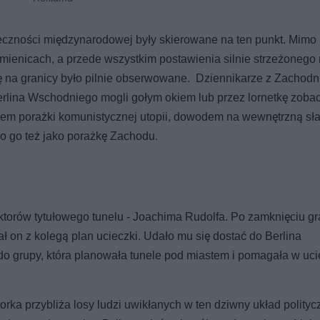
eczności międzynarodowej były skierowane na ten punkt. Mimo
amienicach, a przede wszystkim postawienia silnie strzeżonego
się na granicy było pilnie obserwowane. Dziennikarze z Zachod
z Berlina Wschodniego mogli gołym okiem lub przez lornetkę zoba
azem porażki komunistycznej utopii, dowodem na wewnętrzną sł
o go też jako porażkę Zachodu.
uktorów tytułowego tunelu - Joachima Rudolfa. Po zamknięciu gr
on z kolegą plan ucieczki. Udało mu się dostać do Berlina
o grupy, która planowała tunele pod miastem i pomagała w uc
rka przybliża losy ludzi uwikłanych w ten dziwny układ polityc