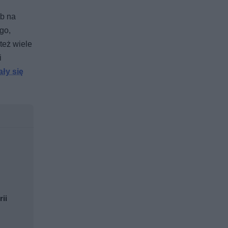
ub na
go,
też wiele
i
ały się
rii