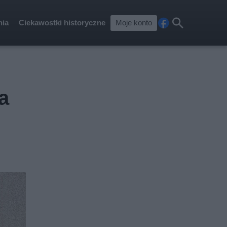
nia
Ciekawostki historyczne
Moje konto
Fa
Szu
ceb
kaj
ook
a