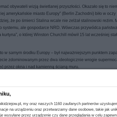
ać obywateli wizją świetlanej przyszłości. Okazało się to nie
dziej amerykańskie miasto Europy” (Berlin Zachodni) biło w oczy
iej, że po śmierci Stalina wcale nie zelżał stalinowski reżim
wego systemu, ale gospodarce NRD. Wówczas przywódca państwa
kurtyna”, o której Winston Churchill mówił 15 lat wcześniej stał
asto w samym środku Europy – był najważniejszym punktem zap
świecie zdominowanym przez dwa ideologicznie wrogie supermoc
ieć przez okna i nad kamienną ścianą muru.
niku,
nne miasto. Przełomowy trop brytyjskiej badaczki zszokował
nikidziejow.pl, my oraz naszych 1160 zaufanych partnerów uzyskuje
cje na urządzeniu oraz przetwarzamy dane osobowe, takie jak unika
je wysyłane przez urządzenie czy dane przeglądania w celu zapewn