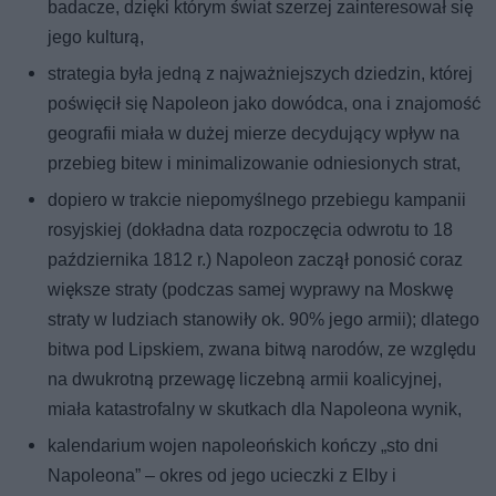
badacze, dzięki którym świat szerzej zainteresował się
jego kulturą,
strategia była jedną z najważniejszych dziedzin, której
poświęcił się Napoleon jako dowódca, ona i znajomość
geografii miała w dużej mierze decydujący wpływ na
przebieg bitew i minimalizowanie odniesionych strat,
dopiero w trakcie niepomyślnego przebiegu kampanii
rosyjskiej (dokładna data rozpoczęcia odwrotu to 18
października 1812 r.) Napoleon zaczął ponosić coraz
większe straty (podczas samej wyprawy na Moskwę
straty w ludziach stanowiły ok. 90% jego armii); dlatego
bitwa pod Lipskiem, zwana bitwą narodów, ze względu
na dwukrotną przewagę liczebną armii koalicyjnej,
miała katastrofalny w skutkach dla Napoleona wynik,
kalendarium wojen napoleońskich kończy „sto dni
Napoleona” – okres od jego ucieczki z Elby i