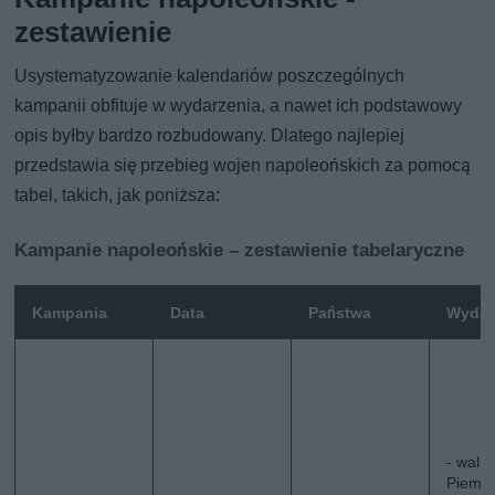
zestawienie
Usystematyzowanie kalendariów poszczególnych
kampanii obfituje w wydarzenia, a nawet ich podstawowy
opis byłby bardzo rozbudowany. Dlatego najlepiej
przedstawia się przebieg wojen napoleońskich za pomocą
tabel, takich, jak poniższa:
Kampanie napoleońskie – zestawienie tabelaryczne
Kampania
Data
Państwa
Wydar
- walki
Piemo