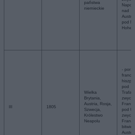
państwa
Napol
niemieckie
nad
Austri
pod Ma
Hohen
- poraż
francu
hiszpa
pod
Wielka
Trafal
Brytania,
zwycię
Austria, Rosja,
Franc
III
1805
Szwecja,
pod Ul
Królestwo
zwycię
Neapolu
Franc
bitwie
Austerl