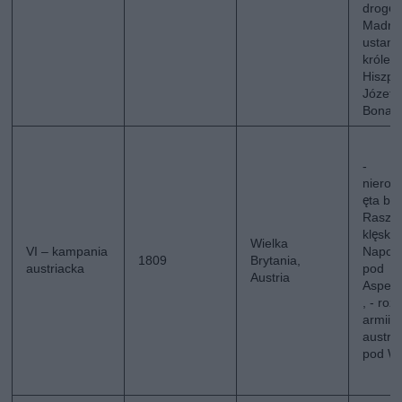
drogę 
Madryt
ustano
królem
Hiszpa
Józefa
Bonap
-
nieroz
ęta bi
Raszy
klęska
Wielka
VI – kampania
Napol
1809
Brytania,
austriacka
pod
Austria
Aspern
, - roz
armii
austria
pod W