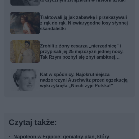
toksycznym związkiem w historii sztuki
Traktowali ją jak zabawkę i przekazywali
z rąk do rąk. Niewiarygodne losy słynnej
skandalistki
Zrobili z żony cesarza „nierządnicę” i
przypisali jej 25 mężczyzn jednej nocy.
Tak Rzym pozbył się zbyt ambitnej
kobiety
Kat w spódnicy. Najokrutniejsza
nadzorczyni Auschwitz przed egzekucją
wykrzyknęła „Niech żyje Polska!”
Czytaj także:
Napoleon w Egipcie: genialny plan, który