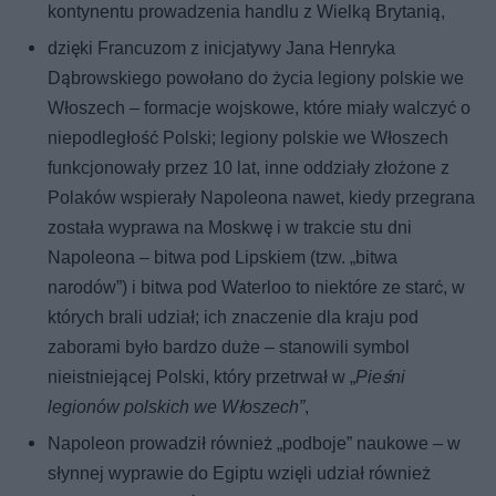
kontynentu prowadzenia handlu z Wielką Brytanią,
dzięki Francuzom z inicjatywy Jana Henryka
Dąbrowskiego powołano do życia legiony polskie we
Włoszech – formacje wojskowe, które miały walczyć o
niepodległość Polski; legiony polskie we Włoszech
funkcjonowały przez 10 lat, inne oddziały złożone z
Polaków wspierały Napoleona nawet, kiedy przegrana
została wyprawa na Moskwę i w trakcie stu dni
Napoleona – bitwa pod Lipskiem (tzw. „bitwa
narodów”) i bitwa pod Waterloo to niektóre ze starć, w
których brali udział; ich znaczenie dla kraju pod
zaborami było bardzo duże – stanowili symbol
nieistniejącej Polski, który przetrwał w „
Pieśni
legionów polskich we Włoszech”
,
Napoleon prowadził również „podboje” naukowe – w
słynnej wyprawie do Egiptu wzięli udział również