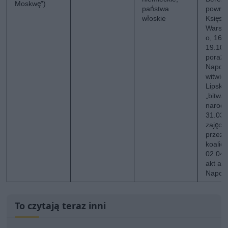
Moskwę”)
państwa
powrót
włoskie
Księst
Warsz
o, 16-
19.10.
poraż
Napol
witwie
Lipski
„bitwa
narodó
31.03.
zajęci
przez 
koalicji
02.04.
akt ab
Napol
To czytają teraz inni