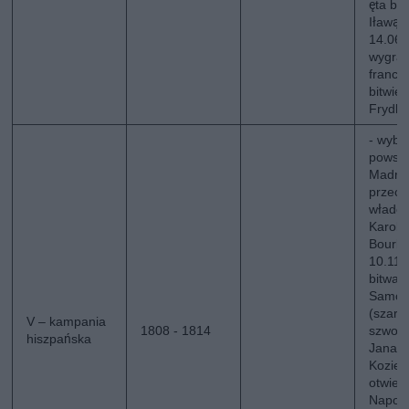
ęta bi
Iławą
14.06.
wygran
francu
bitwie
Frydl
- wybu
powsta
Madryc
przeci
władcy
Karolo
Bourbo
10.11.
bitwa 
Samos
(szarż
V – kampania
1808 - 1814
szwol
hiszpańska
Jana
Koziet
otwier
Napol