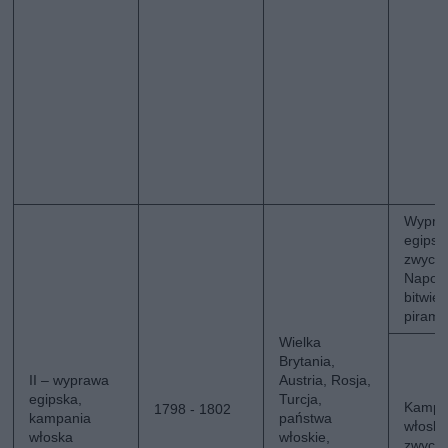
Wypra
egipsk
zwycię
Napol
bitwie
pirami
Wielka
Brytania,
II – wyprawa
Austria, Rosja,
egipska,
Turcja,
Kampa
1798 - 1802
kampania
państwa
włoska
włoska
włoskie,
zwycię