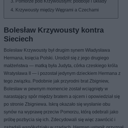
Pomorze pod Krzywoustym: podboje i układy
Krzywousty między Węgrami a Czechami
Bolesław Krzywousty kontra
Sieciech
Bolesław Krzywousty był drugim synem Władysława
Hermana, księcia Polski. Urodził się z jego drugiego
małżeństwa — matką była Judyta, córka czeskiego króla
Wratysława II — i pozostał jedynym dzieckiem Hermana z
tego związku. Podobnie jak przyrodni brat Zbigniew,
Bolesław w pewnym momencie został wciągnięty w
narastający spór między bratem a ojcem i opowiedział się
po stronie Zbigniewa. Iskrą okazało się wysłanie obu
synów na wyprawę przeciw Pomorzu, którą odebrali jako
próbę pozbycia się ich. Zdecydowali się więc zawrócić i
zażądali współudziału w rządach. Herman ustąpił: przyznał