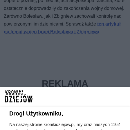
dopiero później, po mediacjach arcybiskupa Marcina, które
ostatecznie doprowadziły do zakończenia wojny domowej.
Zarówno Bolesław, jak i Zbigniew zachowali kontrolę nad
powierzonymi im dzielnicami. Sprawdź także
ten artykuł
na temat wojen braci Bolesława i Zbigniewa
.
Drogi Użytkowniku,
Na naszej stronie kronikidziejow.pl, my oraz naszych 1162