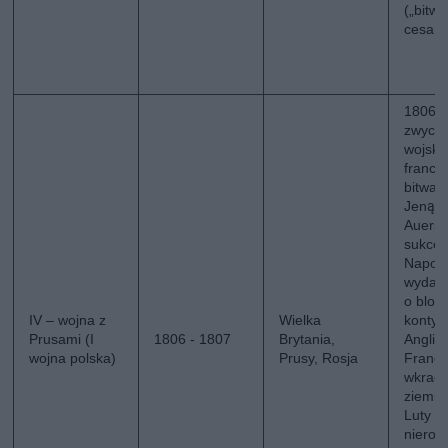
(„bitwa
cesarz
1806:
zwycię
wojsk
francu
bitwac
Jeną i
Auerst
sukces
Napol
wydaje
o blok
IV – wojna z
Wielka
kontyn
Prusami (I
1806 - 1807
Brytania,
Anglii)
wojna polska)
Prusy, Rosja
Francj
wkracz
ziemie
Luty 1
nieroz