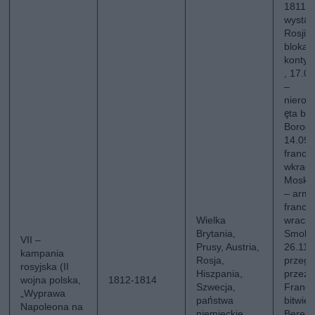
1811:
wystąp
Rosji z
blokad
kontyn
, 17.0
–
nieroz
ęta bi
Borodi
14.09.
francu
wkracz
Moskwy
– armi
francu
Wielka
wraca 
Brytania,
Smole
VII –
Prusy, Austria,
26.11.
kampania
Rosja,
przegr
rosyjska (II
Hiszpania,
przez
wojna polska,
1812-1814
Szwecja,
Franc
„Wyprawa
państwa
bitwie
Napoleona na
niemieckie,
Berezy