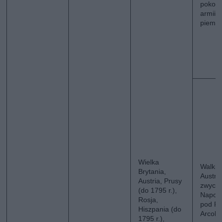
pokon
armii
piemon
Wielka
Walki 
Brytania,
Austrią
Austria, Prusy
zwycię
(do 1795 r.),
Napol
Rosja,
pod Riv
Hiszpania (do
Arcole
1795 r.),