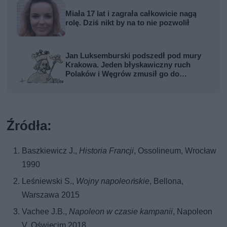
Miała 17 lat i zagrała całkowicie nagą
rolę. Dziś nikt by na to nie pozwolił
Jan Luksemburski podszedł pod mury
Krakowa. Jeden błyskawiczny ruch
Polaków i Węgrów zmusił go do
odwrotu
Źródła:
Baszkiewicz J.,
Historia Francji
, Ossolineum, Wrocław
1990
Leśniewski S.,
Wojny napoleońskie
, Bellona,
Warszawa 2015
Vachee J.B.,
Napoleon w czasie kampanii
, Napoleon
V, Oświęcim 2018