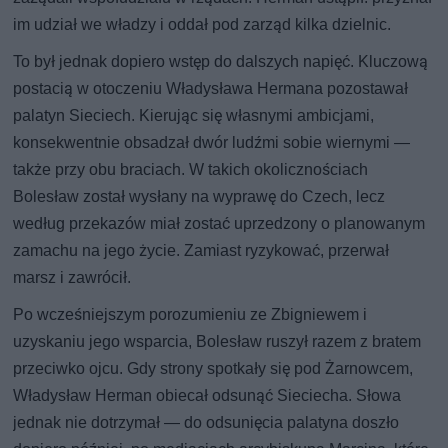
im udział we władzy i oddał pod zarząd kilka dzielnic.
To był jednak dopiero wstęp do dalszych napięć. Kluczową
postacią w otoczeniu Władysława Hermana pozostawał
palatyn Sieciech. Kierując się własnymi ambicjami,
konsekwentnie obsadzał dwór ludźmi sobie wiernymi —
także przy obu braciach. W takich okolicznościach
Bolesław został wysłany na wyprawę do Czech, lecz
według przekazów miał zostać uprzedzony o planowanym
zamachu na jego życie. Zamiast ryzykować, przerwał
marsz i zawrócił.
Po wcześniejszym porozumieniu ze Zbigniewem i
uzyskaniu jego wsparcia, Bolesław ruszył razem z bratem
przeciwko ojcu. Gdy strony spotkały się pod Żarnowcem,
Władysław Herman obiecał odsunąć Sieciecha. Słowa
jednak nie dotrzymał — do odsunięcia palatyna doszło