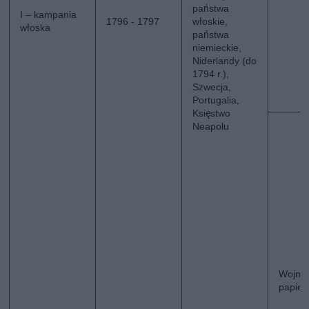
państwa
I – kampania
1796 - 1797
włoskie,
włoska
państwa
niemieckie,
Niderlandy (do
1794 r.),
Szwecja,
Portugalia,
Księstwo
Neapolu
Wojna
papie