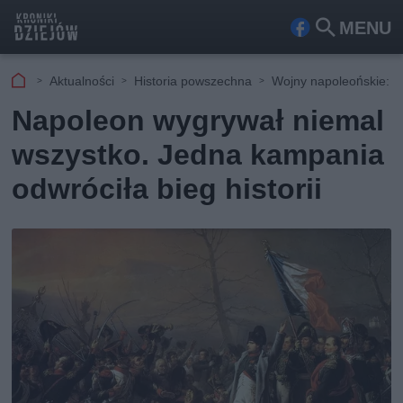
MENU
Fa
Szu
ceb
kaj
Aktualności
Historia powszechna
Wojny napoleońskie: da
ook
Napoleon wygrywał niemal
wszystko. Jedna kampania
odwróciła bieg historii