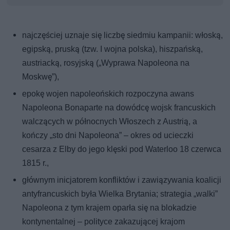
najczęściej uznaje się liczbę siedmiu kampanii: włoską,
egipską, pruską (tzw. I wojna polska), hiszpańską,
austriacką, rosyjską („Wyprawa Napoleona na
Moskwę”),
epokę wojen napoleońskich rozpoczyna awans
Napoleona Bonaparte na dowódcę wojsk francuskich
walczących w północnych Włoszech z Austrią, a
kończy „sto dni Napoleona” – okres od ucieczki
cesarza z Elby do jego klęski pod Waterloo 18 czerwca
1815 r.,
głównym inicjatorem konfliktów i zawiązywania koalicji
antyfrancuskich była Wielka Brytania; strategia „walki”
Napoleona z tym krajem oparła się na blokadzie
kontynentalnej – polityce zakazującej krajom