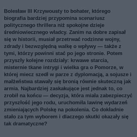
Bolesław III Krzywousty to bohater, którego
biografia bardziej przypomina scenariusz
politycznego thrillera niż spokojne dzieje
średniowiecznego władcy. Zanim na dobre zapisał
się w historii, musiał przetrwać rodzinne wojny,
zdrady i bezwzględną walkę o wpływy — także z
tymi, którzy powinni stać po jego stronie. Potem
przyszły kolejne rozdziały: krwawe starcia,
misternie tkane intrygi i wielka gra o Pomorze, w
której miecz szedł w parze z dyplomacją, a sojusze i
małżeństwa stawały się bronią równie skuteczną jak
armia. Najbardziej zaskakujące jest jednak to, co
zrobił na końcu — decyzja, która miała zabezpieczyć
przyszłość jego rodu, uruchomiła lawinę wydarzeń
zmieniających Polskę na pokolenia. Co dokładnie
stało za tym wyborem i dlaczego skutki okazały się
tak dramatyczne?