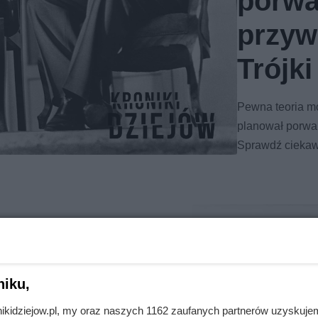
porwa
przyw
Trójk
Pewna teoria mó
planował porwan
Sprawdź ciekawo
niku,
nikidziejow.pl, my oraz naszych 1162 zaufanych partnerów uzyskuje