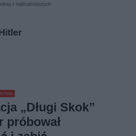
ednej z najtrudniejszych
itler
zechna
cja „Długi Skok”
er próbował