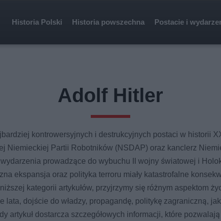
Historia Polski
Historia powszechna
Postacie i wydarze
Adolf Hitler
najbardziej kontrowersyjnych i destrukcyjnych postaci w historii
j Niemieckiej Partii Robotników (NSDAP) oraz kanclerz Niemiec
wydarzenia prowadzące do wybuchu II wojny światowej i Holok
czna ekspansja oraz polityka terroru miały katastrofalne konsek
iższej kategorii artykułów, przyjrzymy się różnym aspektom życia
e lata, dojście do władzy, propagandę, politykę zagraniczną, ja
Każdy artykuł dostarcza szczegółowych informacji, które pozwalaj