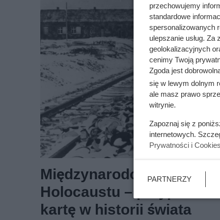
przechowujemy informa
standardowe informac
spersonalizowanych re
ulepszanie usług. Za
geolokalizacyjnych or
cenimy Twoją prywatno
Zgoda jest dobrowoln
się w lewym dolnym r
ale masz prawo sprzec
witrynie.
Zapoznaj się z poniż
internetowych. Szcze
Prywatności i Cookie
Międzynarodowy Dzień Pa
PARTNERZY
Holocaustu – przypomina
kartę w historii świata