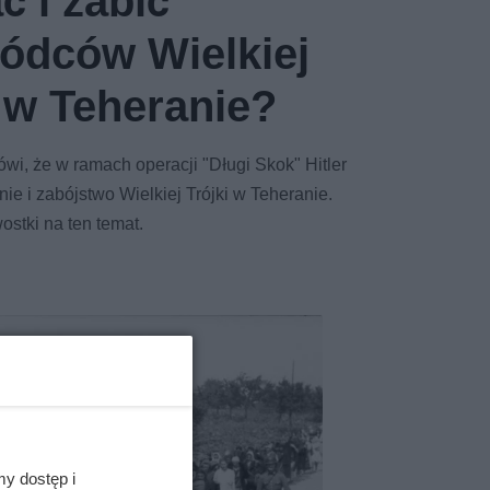
ć i zabić
ódców Wielkiej
i w Teheranie?
wi, że w ramach operacji "Długi Skok" Hitler
ie i zabójstwo Wielkiej Trójki w Teheranie.
stki na ten temat.
my dostęp i