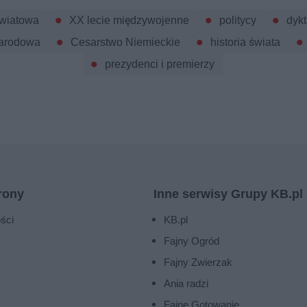
światowa
XX lecie międzywojenne
politycy
dykt
narodowa
Cesarstwo Niemieckie
historia świata
prezydenci i premierzy
rony
Inne serwisy Grupy KB.pl
ści
KB.pl
Fajny Ogród
Fajny Zwierzak
Ania radzi
Fajne Gotowanie