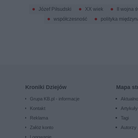
Józef Piłsudski
XX wiek
II wojna 
współczesność
polityka między
Kroniki Dziejów
Mapa st
Grupa KB.pl - informacje
Aktualno
Kontakt
Artykuły
Reklama
Tagi
Załóż konto
Autorzy
Logowanie