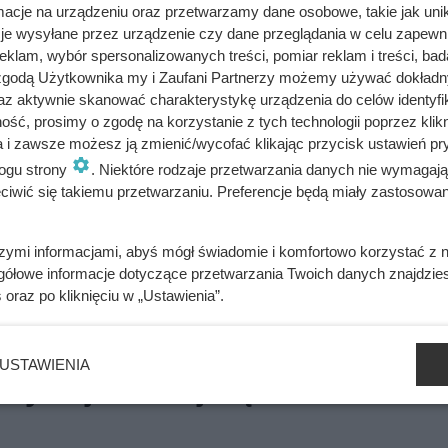
cje na urządzeniu oraz przetwarzamy dane osobowe, takie jak unika
je wysyłane przez urządzenie czy dane przeglądania w celu zapewn
klam, wybór spersonalizowanych treści, pomiar reklam i treści, bad
 zgodą Użytkownika my i Zaufani Partnerzy możemy używać dokład
az aktywnie skanować charakterystykę urządzenia do celów identyfi
ść, prosimy o zgodę na korzystanie z tych technologii poprzez klikn
a i zawsze możesz ją zmienić/wycofać klikając przycisk ustawień pr
ogu strony
. Niektóre rodzaje przetwarzania danych nie wymagaj
iwić się takiemu przetwarzaniu. Preferencje będą miały zastosowania
Zbrodnie Wehr
ludności cywiln
szymi informacjami, abyś mógł świadomie i komfortowo korzystać z
kampanii wrześ
gółowe informacje dotyczące przetwarzania Twoich danych znajdzi
s
oraz po kliknięciu w „Ustawienia”.
W trakcie kampanii wrze
mięci o Ofiarach
licznych zbrodni na ludn
USTAWIENIA
my najczarniejszą