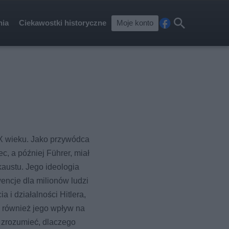
nia
Ciekawostki historyczne
Moje konto
Fa
Szu
ceb
kaj
ook
 XX wieku. Jako przywódca
, a później Führer, miał
austu. Jego ideologia
wencje dla milionów ludzi
 i działalności Hitlera,
k również jego wpływ na
ą zrozumieć, dlaczego