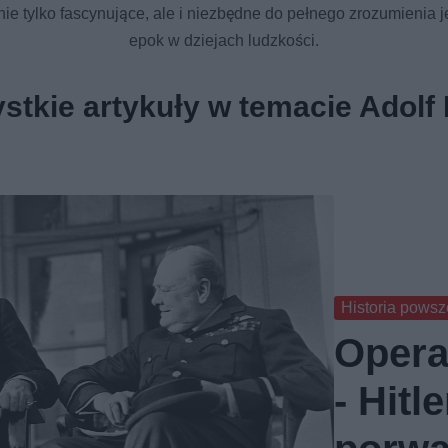
 nie tylko fascynujące, ale i niezbędne do pełnego zrozumienia j
epok w dziejach ludzkości.
stkie artykuły w temacie Adolf H
Historia pows
Opera
- Hitl