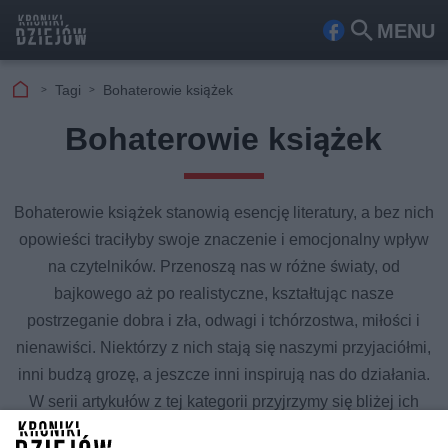
MENU
Fa
Szu
ceb
kaj
Tagi
Bohaterowie książek
ook
Bohaterowie książek
Bohaterowie książek stanowią esencję literatury, a bez nich
opowieści traciłyby swoje znaczenie i emocjonalny wpływ
na czytelników. Przenoszą nas w różne światy, od
bajkowego aż po realistyczne, kształtując nasze
postrzeganie dobra i zła, odwagi i tchórzostwa, miłości i
nienawiści. Niektórzy z nich stają się naszymi przyjaciółmi,
inni budzą grozę, a jeszcze inni inspirują nas do działania.
W serii artykułów z tej kategorii przyjrzymy się bliżej ich
niezwykłym historiom, wnętrzu, wpływowi na literaturę i