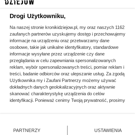
kulturę oraz ich ewolucji na przestrzeni lat.
Przeanalizujemy różnorodne przykłady – od postaci
Drogi Użytkowniku,
klasycznych, jak Sherlock Holmes czy Anna Karenina, po
nowoczesne ikony literatury w stylu Harry'ego Pottera i
Na naszej stronie kronikidziejow.pl, my oraz naszych 1162
zaufanych partnerów uzyskujemy dostęp i przechowujemy
Katniss Everdeen. Zapraszamy do zgłębiania światów
informacje na urządzeniu oraz przetwarzamy dane
stworzonych przez najznakomitszych pisarzy i odkrywania,
osobowe, takie jak unikalne identyfikatory, standardowe
co sprawia, że bohaterowie książek pozostają z nami na
informacje wysyłane przez urządzenie czy dane
zawsze.
przeglądania w celu zapewniania spersonalizowanych
reklam, wybór spersonalizowanych treści, pomiar reklam i
Wszystkie artykuły w temacie
treści, badanie odbiorców oraz ulepszanie usług. Za zgodą
Użytkownika my i Zaufani Partnerzy możemy używać
bohaterowie książek
dokładnych danych geolokalizacyjnych oraz aktywnie
skanować charakterystykę urządzenia do celów
identyfikacji. Ponieważ cenimy Twoją prywatność, prosimy
o zgodę na korzystanie z tych technologii poprzez
kliknięcie „Akceptuję”. Zgoda jest dobrowolna i zawsze
Kroniki Dziejów
możesz ją zmienić/wycofać klikając przycisk ustawień
Mapa strony
prywatności znajdujący się w lewym dolnym rogu strony
PARTNERZY
USTAWIENIA
Inne serwisy Grupy KB.pl
. Niektóre rodzaje przetwarzania danych nie wymagają