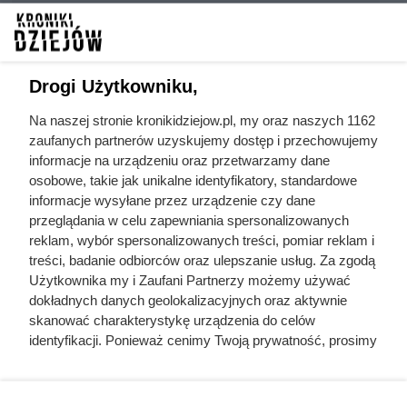
wielka rewolucja
francuskie postacie
francuska
historyczne
traktaty
powstania
Drogi Użytkowniku,
międzynarodowe
śmierć postaci
monarchia absolutna
Na naszej stronie kronikidziejow.pl, my oraz naszych 1162
historycznych
zaufanych partnerów uzyskujemy dostęp i przechowujemy
jakobini
królowie Francji
informacje na urządzeniu oraz przetwarzamy dane
osobowe, takie jak unikalne identyfikatory, standardowe
historia Anglii
historia świata
informacje wysyłane przez urządzenie czy dane
przeglądania w celu zapewniania spersonalizowanych
historia Europy
wojna trzydziestoletnia
reklam, wybór spersonalizowanych treści, pomiar reklam i
wojna stuletnia
prezydenci i premierzy
treści, badanie odbiorców oraz ulepszanie usług. Za zgodą
Użytkownika my i Zaufani Partnerzy możemy używać
konstytucje
dokładnych danych geolokalizacyjnych oraz aktywnie
skanować charakterystykę urządzenia do celów
identyfikacji. Ponieważ cenimy Twoją prywatność, prosimy
o zgodę na korzystanie z tych technologii poprzez
kliknięcie „Akceptuję”. Zgoda jest dobrowolna i zawsze
Kroniki Dziejów
możesz ją zmienić/wycofać klikając przycisk ustawień