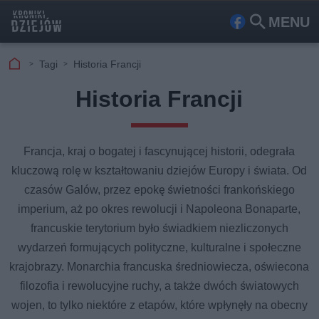
MENU
Fa
Szu
ceb
kaj
Tagi
Historia Francji
ook
Historia Francji
Francja, kraj o bogatej i fascynującej historii, odegrała
kluczową rolę w kształtowaniu dziejów Europy i świata. Od
czasów Galów, przez epokę świetności frankońskiego
imperium, aż po okres rewolucji i Napoleona Bonaparte,
francuskie terytorium było świadkiem niezliczonych
wydarzeń formujących polityczne, kulturalne i społeczne
krajobrazy. Monarchia francuska średniowiecza, oświecona
filozofia i rewolucyjne ruchy, a także dwóch światowych
wojen, to tylko niektóre z etapów, które wpłynęły na obecny