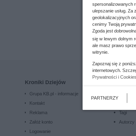
dotyczące kluczo
spersonalizowanych re
ulepszanie usług. Za
geolokalizacyjnych or
Wszyst
cenimy Twoją prywatno
Zgoda jest dobrowoln
się w lewym dolnym r
ale masz prawo sprzec
witrynie.
Zapoznaj się z poniż
internetowych. Szcze
Prywatności i Cookie
Kroniki Dziejów
Mapa st
Grupa KB.pl - informacje
Aktualno
PARTNERZY
Kontakt
Artykuły
Reklama
Tagi
Załóż konto
Autorzy
Logowanie