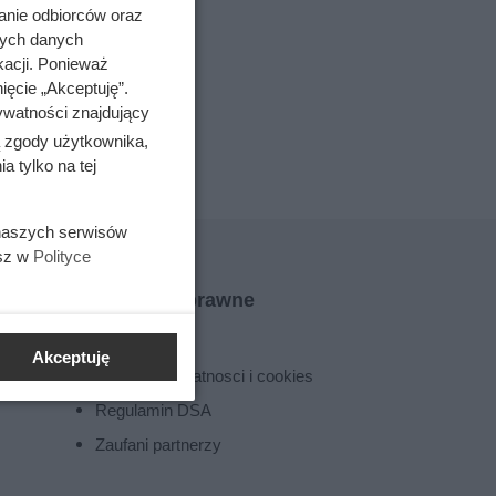
 polityki Węgier.
anie odbiorców oraz
nych danych
kacji. Ponieważ
 Węgier
ięcie „Akceptuję”.
ywatności znajdujący
ą zgody użytkownika,
 tylko na tej
 naszych serwisów
esz w
Polityce
Informacje prawne
Regulamin
Akceptuję
Polityka prywatnosci i cookies
Regulamin DSA
Zaufani partnerzy