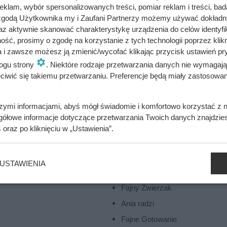
wych momentów ich historii, wydarzeń, postaci, a także kultury i
klam, wybór spersonalizowanych treści, pomiar reklam i treści, bad
 zgodą Użytkownika my i Zaufani Partnerzy możemy używać dokład
az aktywnie skanować charakterystykę urządzenia do celów identyfi
kie artykuły w temacie historia
ść, prosimy o zgodę na korzystanie z tych technologii poprzez klikn
a i zawsze możesz ją zmienić/wycofać klikając przycisk ustawień pr
ogu strony
. Niektóre rodzaje przetwarzania danych nie wymagaj
iwić się takiemu przetwarzaniu. Preferencje będą miały zastosowania
szymi informacjami, abyś mógł świadomie i komfortowo korzystać z
gółowe informacje dotyczące przetwarzania Twoich danych znajdzi
s
oraz po kliknięciu w „Ustawienia”.
rony
Inne serwisy Grupy KB.pl
ści
KB.pl
USTAWIENIA
Fajny Ogród
Fajny Zwierzak
Ania radzi
Fajne Gotowanie