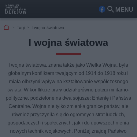
MENU
Fa
Szu
ceb
kaj
Tagi
I wojna światowa
ook
I wojna światowa
I wojna światowa, znana także jako Wielka Wojna, była
globalnym konfliktem trwającym od 1914 do 1918 roku i
miała olbrzymi wpływ na kształtowanie współczesnego
świata. W konflikcie brały udział główne potęgi militarno-
polityczne, podzielone na dwa sojusze: Ententę i Państwa
Centralne. Wojna nie tylko zmieniła granice państw, ale
również przyczyniła się do ogromnych strat ludzkich,
gospodarczych i społecznych, jak i do upowszechnienia
nowych technik wojskowych. Poniżej znajdą Państwo