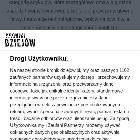
kategorię artykułów, które szczegółowo omawiają różne
aspekty I wojny światowej, takie jak jej przyczyny, główne
bitwy, innowacje technologiczne, wpływ na cywilów, a
także następstwa tego tragicznego konfliktu.
Wszystkie artykuły w temacie I
wojna światowa
Drogi Użytkowniku,
rewolucja
Na naszej stronie kronikidziejow.pl, my oraz naszych 1162
Józef Piłsudski
październikowa
zaufanych partnerów uzyskujemy dostęp i przechowujemy
informacje na urządzeniu oraz przetwarzamy dane
ważne bitwy
II wojna światowa
osobowe, takie jak unikalne identyfikatory, standardowe
historyczne
informacje wysyłane przez urządzenie czy dane
traktaty
terror w historii świata
przeglądania w celu zapewniania spersonalizowanych
międzynarodowe
reklam, wybór spersonalizowanych treści, pomiar reklam i
przyczyny ważnych
treści, badanie odbiorców oraz ulepszanie usług. Za zgodą
strategia działań
wydarzeń
Użytkownika my i Zaufani Partnerzy możemy używać
wojennych
historycznych
dokładnych danych geolokalizacyjnych oraz aktywnie
skanować charakterystykę urządzenia do celów