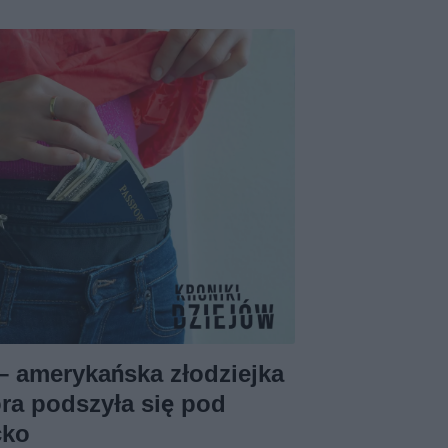
 – amerykańska złodziejka
óra podszyła się pod
cko