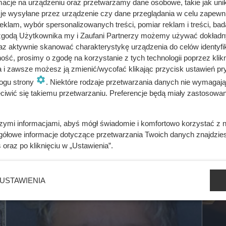
cje na urządzeniu oraz przetwarzamy dane osobowe, takie jak unika
je wysyłane przez urządzenie czy dane przeglądania w celu zapewn
klam, wybór spersonalizowanych treści, pomiar reklam i treści, bad
 zgodą Użytkownika my i Zaufani Partnerzy możemy używać dokład
az aktywnie skanować charakterystykę urządzenia do celów identyfi
ść, prosimy o zgodę na korzystanie z tych technologii poprzez klikn
a i zawsze możesz ją zmienić/wycofać klikając przycisk ustawień pr
ogu strony
. Niektóre rodzaje przetwarzania danych nie wymagaj
iwić się takiemu przetwarzaniu. Preferencje będą miały zastosowania
szymi informacjami, abyś mógł świadomie i komfortowo korzystać z
gółowe informacje dotyczące przetwarzania Twoich danych znajdzi
s
oraz po kliknięciu w „Ustawienia”.
USTAWIENIA