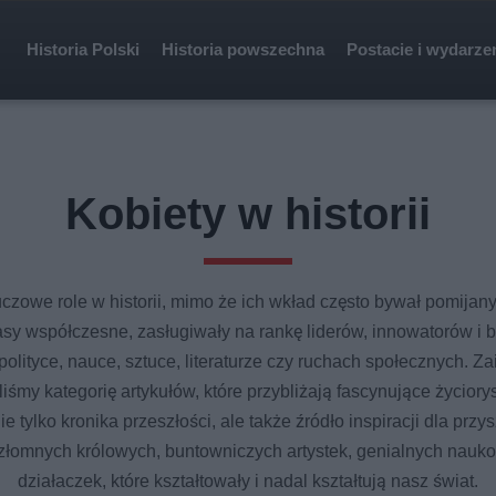
Historia Polski
Historia powszechna
Postacie i wydarze
Kobiety w historii
czowe role w historii, mimo że ich wkład często bywał pomijan
asy współczesne, zasługiwały na rankę liderów, innowatorów i
polityce, nauce, sztuce, literaturze czy ruchach społecznych. Zai
iśmy kategorię artykułów, które przybliżają fascynujące życiorys
nie tylko kronika przeszłości, ale także źródło inspiracji dla pr
ezłomnych królowych, buntowniczych artystek, genialnych nau
działaczek, które kształtowały i nadal kształtują nasz świat.