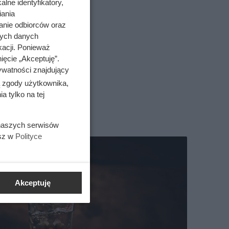
lne identyfikatory,
iania
anie odbiorców oraz
nych danych
kacji. Ponieważ
ięcie „Akceptuję”.
ywatności znajdujący
ą zgody użytkownika,
 tylko na tej
 naszych serwisów
esz w
Polityce
Akceptuję