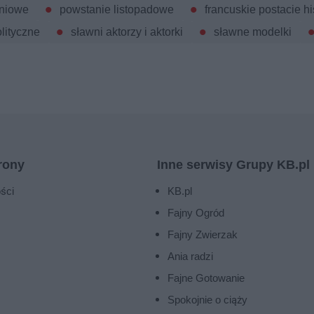
zniowe
powstanie listopadowe
francuskie postacie h
lityczne
sławni aktorzy i aktorki
sławne modelki
rony
Inne serwisy Grupy KB.pl
ści
KB.pl
Fajny Ogród
Fajny Zwierzak
Ania radzi
Fajne Gotowanie
Spokojnie o ciąży