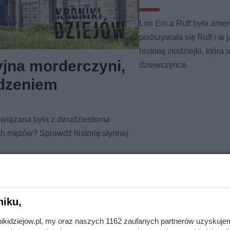
Lori Erica Ruff była ame
podszywała się Ruff i w 
historię złodziejki, któr
ryjna morderczyni,
dziewczynce.
edzeniem
 powiązana była z dwudziestoma
h mężów? Sprawdź historię słynnej
niku,
nikidziejow.pl, my oraz naszych 1162 zaufanych partnerów uzyskuje