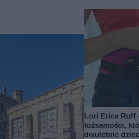
Lori Erica Ruff
tożsamości, kt
dwuletnie dzie