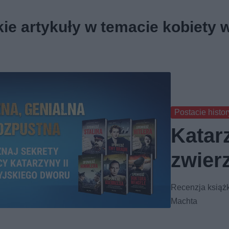
ie artykuły w temacie kobiety w 
Postacie histo
Katar
zwier
Recenzja książk
Machta