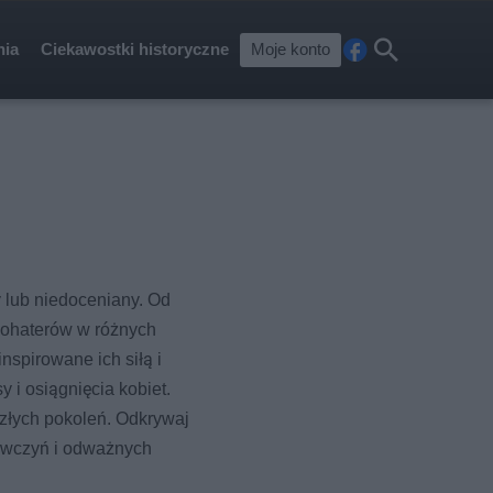
nia
Ciekawostki historyczne
Moje konto
Fa
Szu
ceb
kaj
ook
y lub niedoceniany. Od
 bohaterów w różnych
nspirowane ich siłą i
y i osiągnięcia kobiet.
zyszłych pokoleń. Odkrywaj
kowczyń i odważnych