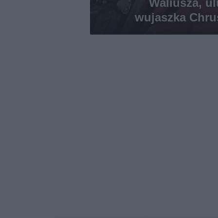
Waliusza, ul
wujaszka Chr