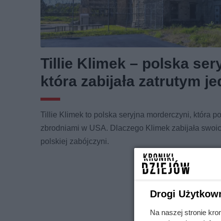
Tillie Klimek – polska se
która zabijała zatrutym j
Tillie Klimek to polska seryjna morderczyni, która
zbrodniami w USA. Dlaczego Klimek zabijała swoic
polskiej zabójczyni.
Drogi Użytkow
Na naszej stronie kro