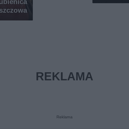
ubienica
uszczowa