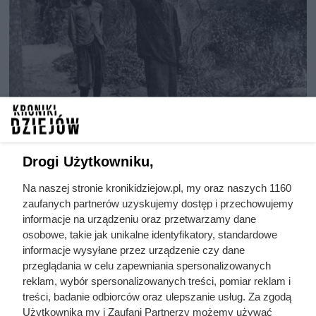
Drogi Użytkowniku,
Na naszej stronie kronikidziejow.pl, my oraz naszych 1160
Najbardziej okrutne ludobójstwo
zaufanych partnerów uzyskujemy dostęp i przechowujemy
w historii kolonializmu - Belgijskie
informacje na urządzeniu oraz przetwarzamy dane
osobowe, takie jak unikalne identyfikatory, standardowe
Kongo
informacje wysyłane przez urządzenie czy dane
przeglądania w celu zapewniania spersonalizowanych
reklam, wybór spersonalizowanych treści, pomiar reklam i
Jak wyglądało najbardziej okrutne ludobójstwo w historii
treści, badanie odbiorców oraz ulepszanie usług. Za zgodą
kolonializmu? Sprawdź informacje na temat historii
Użytkownika my i Zaufani Partnerzy możemy używać