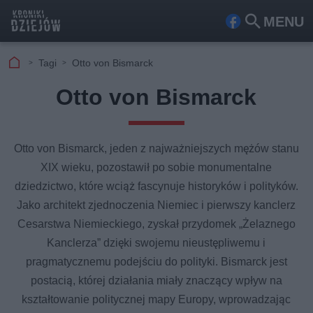
MENU
Fa
Szu
ceb
kaj
Tagi
Otto von Bismarck
ook
Otto von Bismarck
Otto von Bismarck, jeden z najważniejszych mężów stanu
XIX wieku, pozostawił po sobie monumentalne
dziedzictwo, które wciąż fascynuje historyków i polityków.
Jako architekt zjednoczenia Niemiec i pierwszy kanclerz
Cesarstwa Niemieckiego, zyskał przydomek „Żelaznego
Kanclerza” dzięki swojemu nieustępliwemu i
pragmatycznemu podejściu do polityki. Bismarck jest
postacią, której działania miały znaczący wpływ na
kształtowanie politycznej mapy Europy, wprowadzając