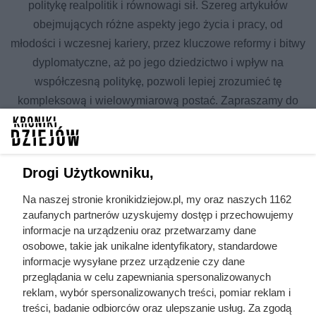
politykę realpolitik i równowagi sił. Szereg artykułów
obejmujących różne aspekty jego życia i pracy, od
młodości i wczesnej kariery, przez kluczowe reformy i bitwy
dyplomatyczne, aż po jego dziedzictwo i wpływ na
współczesną politykę, pozwoli lepiej zrozumieć tę
kompleksową i wielowymiarową postać. Zapraszamy do
zgłębiania fascynującej historii Otto von Bismarcka poprzez
poniższe kategorie artykułów.
Drogi Użytkowniku,
Wszystkie artykuły w temacie Otto
von Bismarck
Na naszej stronie kronikidziejow.pl, my oraz naszych 1162
zaufanych partnerów uzyskujemy dostęp i przechowujemy
informacje na urządzeniu oraz przetwarzamy dane
polityka
politycy
osobowe, takie jak unikalne identyfikatory, standardowe
międzynarodowa
informacje wysyłane przez urządzenie czy dane
traktaty
wielcy dowódcy
przeglądania w celu zapewniania spersonalizowanych
międzynarodowe
reklam, wybór spersonalizowanych treści, pomiar reklam i
Cesarstwo Niemieckie
Adolf Hitler
treści, badanie odbiorców oraz ulepszanie usług. Za zgodą