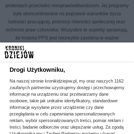
protestach przeciwko niesprawiedliwościom. Jej programy
były skoncentrowane na poprawie warunków życia
ludności pracującej, promocji równości społecznej oraz
ochronie praw człowieka. Wszystkie te aspekty sprawiają,
że historia PPS jest niezwykle zasobna w ważne
wydarzenia i postacie, które kształtowały życie polityczne i
społeczne Polski. Poniżej znajduje się lista artykułów
szczegółowo omawiających różne etapy i aspekty
Drogi Użytkowniku,
działalności PPS.
Na naszej stronie kronikidziejow.pl, my oraz naszych 1162
Wszystkie artykuły w temacie
zaufanych partnerów uzyskujemy dostęp i przechowujemy
Polska Partia Socjalistyczna - PPS
informacje na urządzeniu oraz przetwarzamy dane
osobowe, takie jak unikalne identyfikatory, standardowe
informacje wysyłane przez urządzenie czy dane
XX lecie
XX wiek
przeglądania w celu zapewniania spersonalizowanych
międzywojenne
reklam, wybór spersonalizowanych treści, pomiar reklam i
politycy
historia Polski
treści, badanie odbiorców oraz ulepszanie usług. Za zgodą
Użytkownika my i Zaufani Partnerzy możemy używać