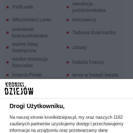
rewolucja
XVIII wiek
październikowa
Włodzimierz Lenin
bolszewicy
powstanie
Tadeusz Kościuszko
kościuszkowskie
ważne bitwy
zabory
historyczne
wielka rewolucja
historia Francji
francuska
historia Polski
terror w historii świata
historia Rosji
rewolucje
represje na ludności
wojny domowe
polskiej
Drogi Użytkowniku,
historyczne
polskie bitwy
kontrowersje
Na naszej stronie kronikidziejow.pl, my oraz naszych 1162
zaufanych partnerów uzyskujemy dostęp i przechowujemy
przyczyny ważnych
skutki ważnych
informacje na urządzeniu oraz przetwarzamy dane
wydarzeń
wydarzeń