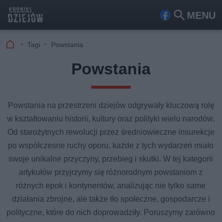
MENU
Fa
Szu
ceb
kaj
Tagi
Powstania
ook
Powstania
Powstania na przestrzeni dziejów odgrywały kluczową rolę
w kształtowaniu historii, kultury oraz polityki wielu narodów.
Od starożytnych rewolucji przez średniowieczne insurekcje
po współczesne ruchy oporu, każde z tych wydarzeń miało
swoje unikalne przyczyny, przebieg i skutki. W tej kategorii
artykułów przyjrzymy się różnorodnym powstaniom z
różnych epok i kontynentów, analizując nie tylko same
działania zbrojne, ale także tło społeczne, gospodarcze i
polityczne, które do nich doprowadziły. Poruszymy zarówno