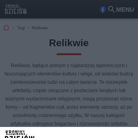
MENU
Fa
Szu
ceb
kaj
Tagi
Relikwie
ook
Relikwie
Relikwie, będące jednym z najbardziej tajemniczych i
fascynujących elementów kultury i religii, od wieków budzą
zainteresowanie ludzi na całym świecie. Te niezwykłe
artefakty, często związane z postaciami świętych lub
ważnymi wydarzeniami religijnymi, mogą przybierać różne
formy – od fragmentów ciał, przez elementy odzieży, aż po
przedmioty codziennego użytku. W naszej kategorii
artykułów odkryjesz bogactwo i różnorodność reliktów
zarówno chrześcijaństwa, jak i innych religii. Dowiesz się,