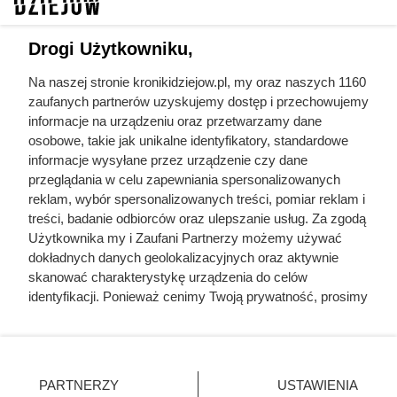
jakie znaczenie miały i mają one w kulturach na przestrzeni
wieków, poznasz historie najbardziej znanych relikwii oraz
Drogi Użytkowniku,
zbadamy ich wpływ na współczesne społeczeństwa i
wierzenia. To wprowadzenie do podróży przez czas, po
Na naszej stronie kronikidziejow.pl, my oraz naszych 1160
odkrycie tajemnic, które skrywają te małe, ale jakże ważne
zaufanych partnerów uzyskujemy dostęp i przechowujemy
informacje na urządzeniu oraz przetwarzamy dane
świadectwa przeszłości.
osobowe, takie jak unikalne identyfikatory, standardowe
informacje wysyłane przez urządzenie czy dane
Wszystkie artykuły w temacie
przeglądania w celu zapewniania spersonalizowanych
relikwie
reklam, wybór spersonalizowanych treści, pomiar reklam i
treści, badanie odbiorców oraz ulepszanie usług. Za zgodą
Użytkownika my i Zaufani Partnerzy możemy używać
święci
dwunastu apostołów
dokładnych danych geolokalizacyjnych oraz aktywnie
skanować charakterystykę urządzenia do celów
identyfikacji. Ponieważ cenimy Twoją prywatność, prosimy
o zgodę na korzystanie z tych technologii poprzez
kliknięcie „Akceptuję”. Zgoda jest dobrowolna i zawsze
Kroniki Dziejów
możesz ją zmienić/wycofać klikając przycisk ustawień
Mapa strony
prywatności znajdujący się w lewym dolnym rogu strony
PARTNERZY
USTAWIENIA
Inne serwisy Grupy KB.pl