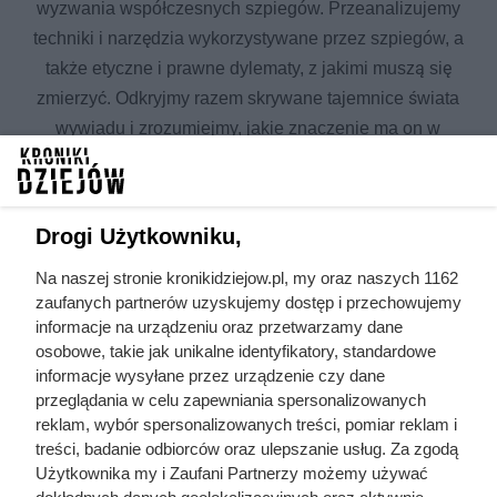
wyzwania współczesnych szpiegów. Przeanalizujemy
techniki i narzędzia wykorzystywane przez szpiegów, a
także etyczne i prawne dylematy, z jakimi muszą się
zmierzyć. Odkryjmy razem skrywane tajemnice świata
wywiadu i zrozumiejmy, jakie znaczenie ma on w
dzisiejszym globalnym środowisku.
Wszystkie artykuły w temacie
Drogi Użytkowniku,
szpiegostwo
Na naszej stronie kronikidziejow.pl, my oraz naszych 1162
zaufanych partnerów uzyskujemy dostęp i przechowujemy
bolszewicy
Związek Radziecki
informacje na urządzeniu oraz przetwarzamy dane
historyczne
osobowe, takie jak unikalne identyfikatory, standardowe
zabójstwa polityczne
kontrowersje
informacje wysyłane przez urządzenie czy dane
przeglądania w celu zapewniania spersonalizowanych
zimna wojna
ZSRR
reklam, wybór spersonalizowanych treści, pomiar reklam i
III Rzesza
historia świata
treści, badanie odbiorców oraz ulepszanie usług. Za zgodą
Użytkownika my i Zaufani Partnerzy możemy używać
historia gospodarcza