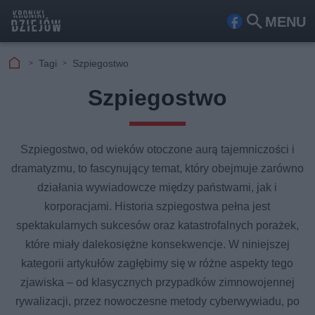
MENU
Fa
Szu
ceb
kaj
Tagi
Szpiegostwo
ook
Szpiegostwo
Szpiegostwo, od wieków otoczone aurą tajemniczości i
dramatyzmu, to fascynujący temat, który obejmuje zarówno
działania wywiadowcze między państwami, jak i
korporacjami. Historia szpiegostwa pełna jest
spektakularnych sukcesów oraz katastrofalnych porażek,
które miały dalekosiężne konsekwencje. W niniejszej
kategorii artykułów zagłębimy się w różne aspekty tego
zjawiska – od klasycznych przypadków zimnowojennej
rywalizacji, przez nowoczesne metody cyberwywiadu, po