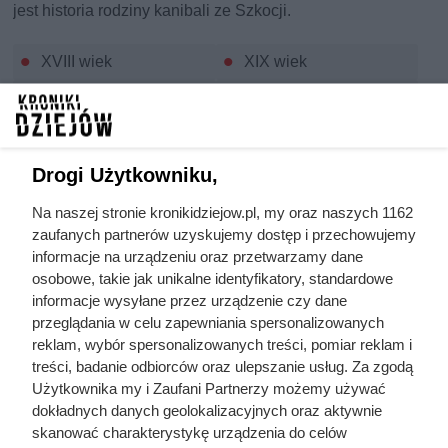
jest historia rodziny kanibali ze Szkocji.
XVIII wiek
XIX wiek
XX wiek
X wiek
Leonardo da Vinci
wydarzenia historyczne
XI wiek
XIV wiek
Drogi Użytkowniku,
Władysław Jagiełło
unie polsko litewskie
Na naszej stronie kronikidziejow.pl, my oraz naszych 1162
zaufanych partnerów uzyskujemy dostęp i przechowujemy
historia Litwy
krzyżacy
informacje na urządzeniu oraz przetwarzamy dane
Witold - Wielki Książę
osobowe, takie jak unikalne identyfikatory, standardowe
VIII wiek
Litewski
informacje wysyłane przez urządzenie czy dane
przeglądania w celu zapewniania spersonalizowanych
XVII wiek
wojna stuletnia
reklam, wybór spersonalizowanych treści, pomiar reklam i
I wiek
jagiellonowie
treści, badanie odbiorców oraz ulepszanie usług. Za zgodą
Użytkownika my i Zaufani Partnerzy możemy używać
XVI wiek
dokładnych danych geolokalizacyjnych oraz aktywnie
skanować charakterystykę urządzenia do celów