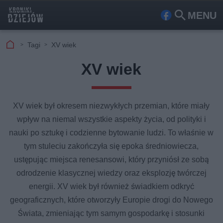
MENU
Fa
Szu
ceb
kaj
Tagi
XV wiek
ook
XV wiek
XV wiek był okresem niezwykłych przemian, które miały
wpływ na niemal wszystkie aspekty życia, od polityki i
nauki po sztukę i codzienne bytowanie ludzi. To właśnie w
tym stuleciu zakończyła się epoka średniowiecza,
ustępując miejsca renesansowi, który przyniósł ze sobą
odrodzenie klasycznej wiedzy oraz eksplozję twórczej
energii. XV wiek był również świadkiem odkryć
geograficznych, które otworzyły Europie drogi do Nowego
Świata, zmieniając tym samym gospodarkę i stosunki