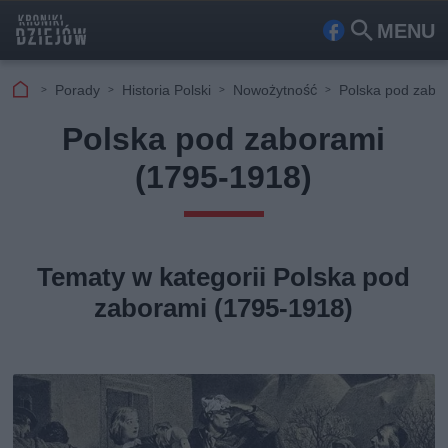
MENU
Fa
Szu
ceb
kaj
Porady
Historia Polski
Nowożytność
Polska pod zabo
ook
Polska pod zaborami
(1795-1918)
Tematy w kategorii Polska pod
zaborami (1795-1918)